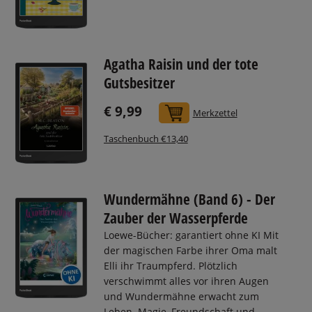
Agatha Raisin und der tote
Gutsbesitzer
€ 9,99
In den Warenkorb
Merkzettel
Taschenbuch €13,40
Wundermähne (Band 6) - Der
Zauber der Wasserpferde
Loewe-Bücher: garantiert ohne KI Mit
der magischen Farbe ihrer Oma malt
Elli ihr Traumpferd. Plötzlich
verschwimmt alles vor ihren Augen
und Wundermähne erwacht zum
Leben. Magie, Freundschaft und ...