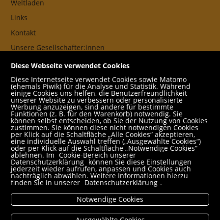
Weltladen
Links
Kontakt
Unsere Gesellschafter:innen
AGB
Diese Webseite verwendet Cookies
Impressum
Diese Internetseite verwendet Cookies sowie Matomo
(ehemals Piwik) für die Analyse und Statistik. Während
Datenschutz- und Cookieerklärung
einige Cookies uns helfen, die Benutzerfreundlichkeit
unserer Website zu verbessern oder personalisierte
Werbung anzuzeigen, sind andere für bestimmte
Freund:innen
Funktionen (z. B. für den Warenkorb) notwendig. Sie
können selbst entscheiden, ob Sie der Nutzung von Cookies
Service
zustimmen. Sie können diese nicht notwendigen Cookies
per Klick auf die Schaltfläche „Alle Cookies“ akzeptieren,
Jobs
eine individuelle Auswahl treffen („Ausgewählte Cookies“)
oder per Klick auf die Schaltfläche „Notwendige Cookies“
ablehnen. Im
Cookie-Bereich unserer
Newsletter abonnieren
Datenschutzerklärung
können Sie diese Einstellungen
jederzeit wieder aufrufen, anpassen und Cookies auch
Schulbuchservice
nachträglich abwählen. Weitere Informationen hierzu
finden Sie in unserer
Datenschutzerklärung
.
Rund um den Einkauf
Notwendige Cookies
Versandbedingungen
Filialabholung
Ausgewählte Cookies