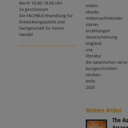
Mo-Fr 10.00–18.00 Uhr
indien
Sa geschlossen
ebooks
Die
FACHBUCHhandlung für
mitternachtskinder
Entwicklungspolitik und
stories
Fachgeschäft für Fairen
erzählungen
Handel
neuerscheinung
england
usa
literatur
die satanischen verse
kurzgeschichten
sterben
knife
2025
Weitere Artikel
The A
Arran