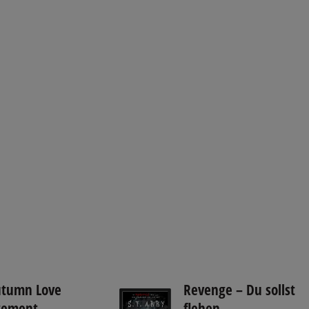
utumn Love
Revenge – Du sollst
gement
flehen