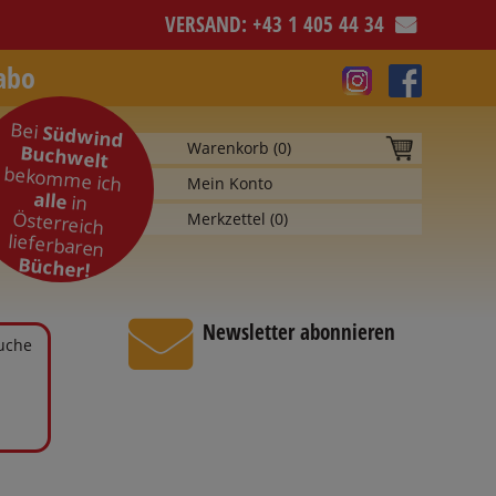
VERSAND: +43 1 405 44 34
abo
Bei
Südwind
Warenkorb (
0
)
Buchwelt
bekomme ich
Mein Konto
alle
in
Österreich
Merkzettel (
0
)
lieferbaren
Bücher!
Newsletter abonnieren
Suche