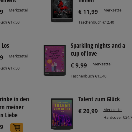
Merkzettel
Merkzettel
99
€ 11,99
uch €17,50
Taschenbuch €12,40
 Los
Sparkling nights and a
cup of love
Merkzettel
99
Merkzettel
€ 9,99
uch €17,50
Taschenbuch €13,40
trinke in den
Talent zum Glück
rn meiner
Merkzettel
€ 20,99
n Liebe
Hardcover €24,
99
In den Warenkorb