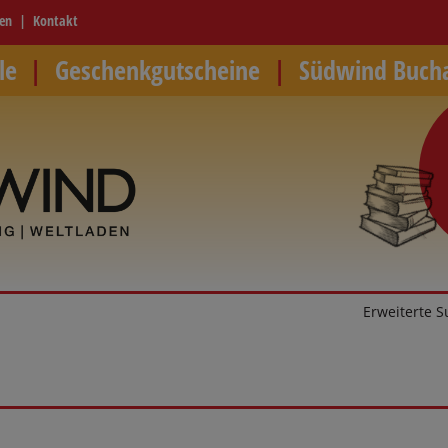
ren
Kontakt
le
Geschenkgutscheine
Südwind Buch
Erweiterte 