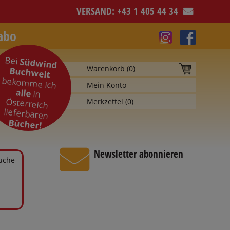
VERSAND: +43 1 405 44 34
abo
Bei
Südwind
Warenkorb (
0
)
Buchwelt
bekomme ich
Mein Konto
alle
in
Österreich
Merkzettel (
0
)
lieferbaren
Bücher!
Newsletter abonnieren
Suche