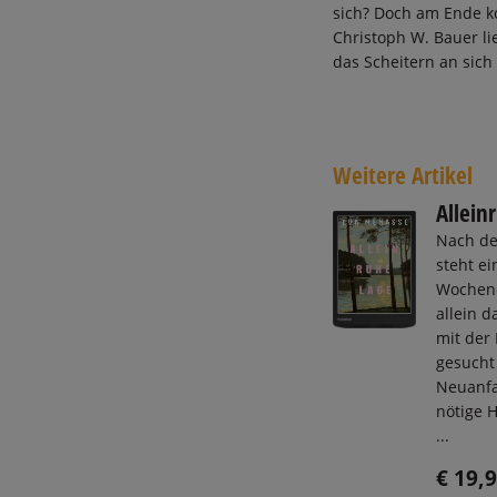
sich? Doch am Ende k
Christoph W. Bauer lie
das Scheitern an sich
Weitere Artikel
Allein
Nach de
steht ei
Wochene
allein d
mit der 
gesucht
Neuanfa
nötige H
...
€ 19,