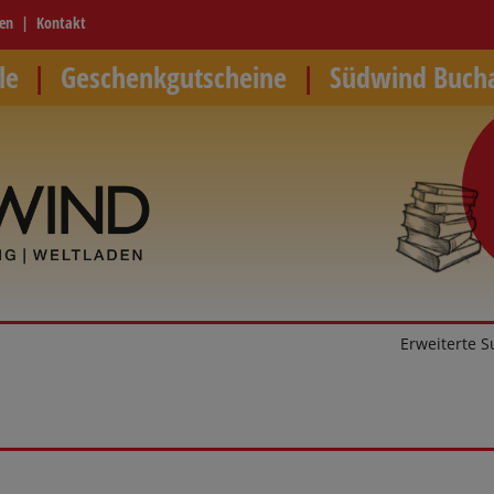
ren
Kontakt
le
Geschenkgutscheine
Südwind Buch
Erweiterte 