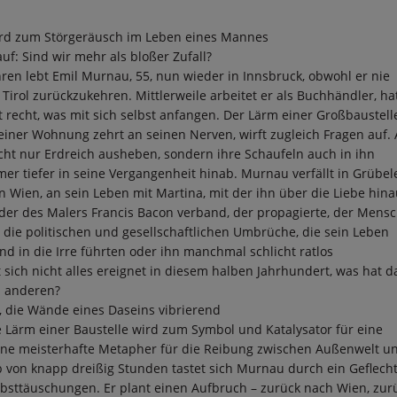
ird zum Störgeräusch im Leben eines Mannes
auf: Sind wir mehr als bloßer Zufall?
hren lebt Emil Murnau, 55, nun wieder in Innsbruck, obwohl er nie
 Tirol zurückzukehren. Mittlerweile arbeitet er als Buchhändler, ha
 recht, was mit sich selbst anfangen. Der Lärm einer Großbaustell
iner Wohnung zehrt an seinen Nerven, wirft zugleich Fragen auf. 
cht nur Erdreich ausheben, sondern ihre Schaufeln auch in ihn
r tiefer in seine Vergangenheit hinab. Murnau verfällt in Grübele
in Wien, an sein Leben mit Martina, mit der ihn über die Liebe hina
ilder des Malers Francis Bacon verband, der propagierte, der Mensc
an die politischen und gesellschaftlichen Umbrüche, die sein Leben
und in die Irre führten oder ihn manchmal schlicht ratlos
 sich nicht alles ereignet in diesem halben Jahrhundert, was hat d
s anderen?
, die Wände eines Daseins vibrierend
Lärm einer Baustelle wird zum Symbol und Katalysator für eine
 eine meisterhafte Metapher für die Reibung zwischen Außenwelt u
 von knapp dreißig Stunden tastet sich Murnau durch ein Geflech
bsttäuschungen. Er plant einen Aufbruch – zurück nach Wien, zur