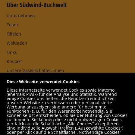
Über Südwind-Buchwelt
Unternehmen
Team
Filialen
Weltladen
Links
Kontakt
Unsere Gesellschafter:innen
AGB
Diese Webseite verwendet Cookies
Impressum
Diese Internetseite verwendet Cookies sowie Matomo
(ehemals Piwik) für die Analyse und Statistik. Während
Datenschutz- und Cookieerklärung
einige Cookies uns helfen, die Benutzerfreundlichkeit
unserer Website zu verbessern oder personalisierte
Werbung anzuzeigen, sind andere für bestimmte
Freund:innen
Funktionen (z. B. für den Warenkorb) notwendig. Sie
können selbst entscheiden, ob Sie der Nutzung von Cookies
Service
zustimmen. Sie können diese nicht notwendigen Cookies
per Klick auf die Schaltfläche „Alle Cookies“ akzeptieren,
Jobs
eine individuelle Auswahl treffen („Ausgewählte Cookies“)
oder per Klick auf die Schaltfläche „Notwendige Cookies“