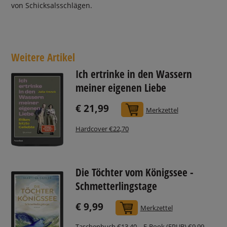
von Schicksalsschlägen.
Weitere Artikel
Ich ertrinke in den Wassern
meiner eigenen Liebe
€ 21,99
In den Warenkorb
Merkzettel
Hardcover €22,70
Die Töchter vom Königssee -
Schmetterlingstage
€ 9,99
In den Warenkorb
Merkzettel
Taschenbuch €13,40
E-Book (EPUB) €9,99