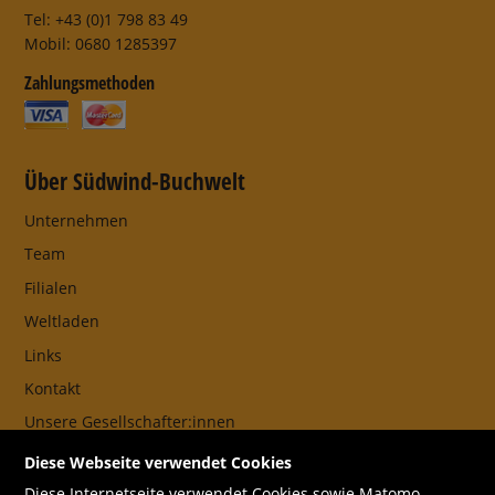
Tel: +43 (0)1 798 83 49
Mobil: 0680 1285397
Zahlungsmethoden
Über Südwind-Buchwelt
Unternehmen
Team
Filialen
Weltladen
Links
Kontakt
Unsere Gesellschafter:innen
AGB
Diese Webseite verwendet Cookies
Impressum
Diese Internetseite verwendet Cookies sowie Matomo