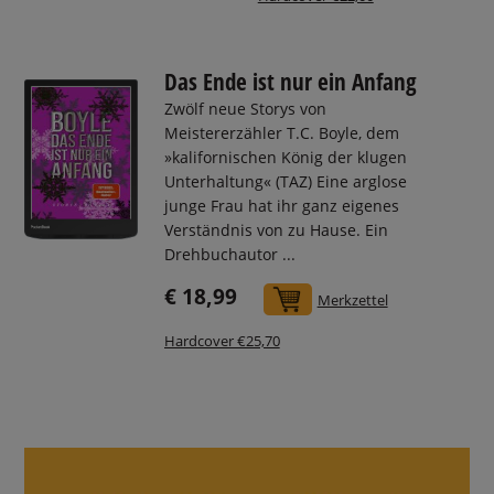
Das Ende ist nur ein Anfang
Zwölf neue Storys von
Meistererzähler T.C. Boyle, dem
»kalifornischen König der klugen
Unterhaltung« (TAZ) Eine arglose
junge Frau hat ihr ganz eigenes
Verständnis von zu Hause. Ein
Drehbuchautor ...
€ 18,99
In den Warenkorb
Merkzettel
Hardcover €25,70