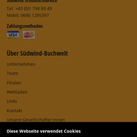
Südwind Schulbuchservice
Tel: +43 (0)1 798 83 49
Mobil: 0680 1285397
Zahlungsmethoden
Über Südwind-Buchwelt
Unternehmen
Team
Filialen
Weltladen
Links
Kontakt
Unsere Gesellschafter:innen
AGB
Diese Webseite verwendet Cookies