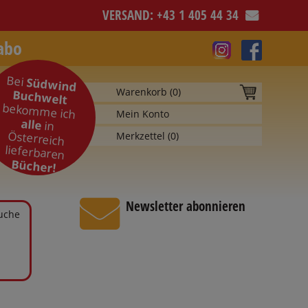
VERSAND: +43 1 405 44 34
abo
Bei
Südwind
Warenkorb (
0
)
Buchwelt
bekomme ich
Mein Konto
alle
in
Österreich
Merkzettel (
0
)
lieferbaren
Bücher!
Newsletter abonnieren
Suche