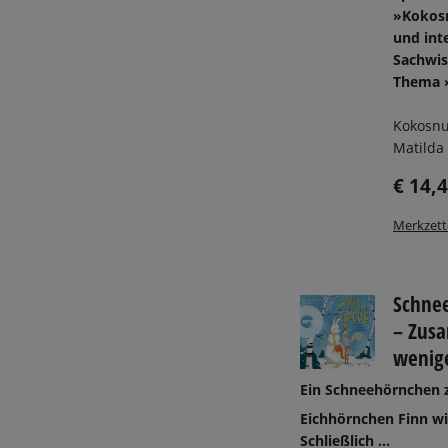
»Kokos
und int
Sachwi
Thema 
Kokosnu
Matilda .
€ 14,
Merkzett
Schne
– Zus
wenige
Ein Schneehörnchen z
Eichhörnchen Finn wil
Schließlich ...