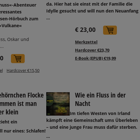
da. Hier hat sie einst mit der Familie die
nuss«-Abenteuer
Idylle gesucht und will nun den Neuanfang
eressantes
...
ssen-Hörbuch zum
»Vulkane«
€ 23,00
In den 
ss, Oskar und
Merkzettel
..
Hardcover €23,70
40
In den Warenkorb
E-Book (EPUB) €19,99
el
Hardcover €15,50
ehörnchen Flocke
Wie ein Fluss in der
ammen ist man
Nacht
r klein
Im tiefen Westen von Irland
kämpft eine Gemeinschaft ums Überleben
ieht ein
– und eine junge Frau muss dafür sterben.
l nur eines: Schlafen!
...