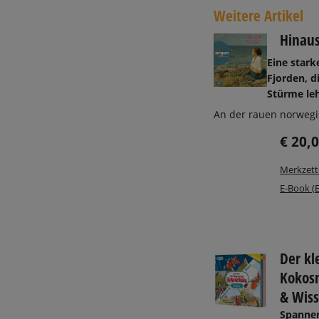
Weitere Artikel
Hinaus
Eine stark
Fjorden, d
Stürme le
An der rauen norwegi
€ 20,
Merkzett
E-Book (
Der kl
Kokos
& Wiss
Spanne