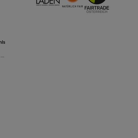
hls
...
n Warenkorb