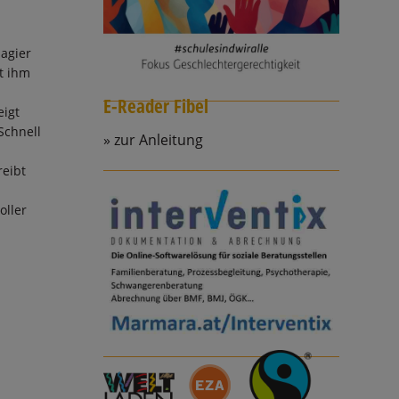
agier
t ihm
E-Reader Fibel
eigt
Schnell
zur Anleitung
reibt
oller