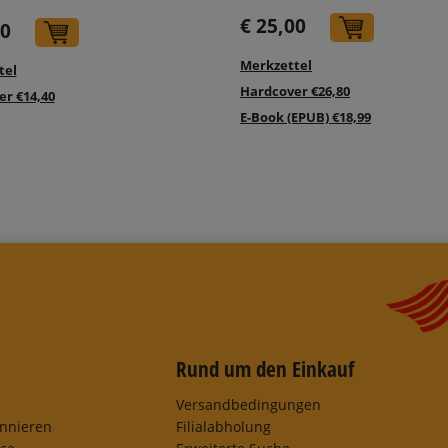
€ 25,00
In den 
00
In den Warenkorb
Merkzettel
tel
Hardcover €26,80
r €14,40
E-Book (EPUB) €18,99
Rund um den Einkauf
Versandbedingungen
onnieren
Filialabholung