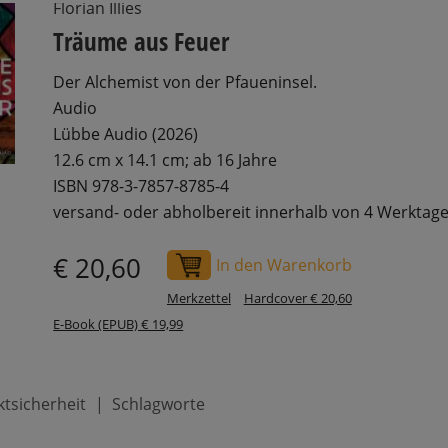
Florian Illies
Träume aus Feuer
Der Alchemist von der Pfaueninsel.
Audio
Lübbe Audio (2026)
12.6 cm x 14.1 cm; ab 16 Jahre
ISBN 978-3-7857-8785-4
versand- oder abholbereit innerhalb von 4 Werktag
€ 20,60
In den Warenkorb
Merkzettel
Hardcover € 20,60
E-Book (EPUB) € 19,99
tsicherheit
Schlagworte