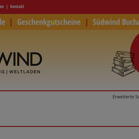
ren
Kontakt
le
Geschenkgutscheine
Südwind Buch
Erweiterte 