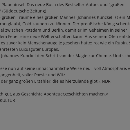
 Pfaueninsel. Das neue Buch des Bestseller-Autors und "großen
" (Süddeutsche Zeitung)
ie großen Träume eines großen Mannes: Johannes Kunckel ist ein M
aran glaubt, Gold zaubern zu können. Der preußische König schenk
sel zwischen Potsdam und Berlin, damit er im Geheimen in seiner
dem Feuer eine neue Welt erschaffen kann. Aus seinem Ofen entst
 es zuvor kein Menschenauge je gesehen hatte: rot wie ein Rubin. 
ehrtesten Luxusgüter Europas.
 Johannes Kunckel den Schritt von der Magie zur Chemie. Und sch
t diese nun auf seine unnachahmliche Weise neu - voll Atmosphäre, v
gangenheit, voller Poesie und Witz.
ner der ganz großen Erzähler, die es hierzulande gibt.« NDR
lich gut, aus Geschichte Abenteuergeschichten machen.«
KULTUR