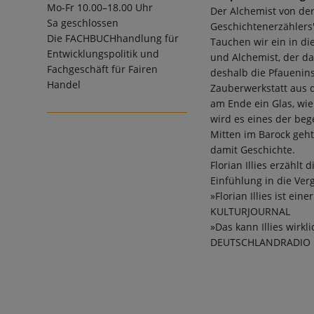
Mo-Fr 10.00–18.00 Uhr
Der Alchemist von der
Sa geschlossen
Geschichtenerzählers
Die
FACHBUCHhandlung für
Tauchen wir ein in d
Entwicklungspolitik und
und Alchemist, der d
Fachgeschäft für Fairen
deshalb die Pfauenin
Handel
Zauberwerkstatt aus 
am Ende ein Glas, wie
wird es eines der beg
Mitten im Barock geht
damit Geschichte.
Florian Illies erzähl
Einfühlung in die Ver
»Florian Illies ist ei
KULTURJOURNAL
»Das kann Illies wirk
DEUTSCHLANDRADIO 