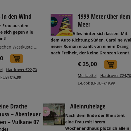
 in den Wind
1999 Meter über dem
Meer
e Frau aus den
ie sich gegen alle
Alles hinter sich lassen. Mit
hnt!
dem Auto Richtung Süden. Caroline Wa
neuer Roman erzählt von einem Drang
schen Westküste ...
nach Freiheit, der keine Grenzen kennt.
00
In den Warenkorb
€ 25,00
In de
el
Hardcover €22,70
Merkzettel
Hardcover €24,70
EPUB) €16,99
E-Book (EPUB) €19,99
eine Drache
Alleinruhelage
nuss – Abenteuer
Nach dem Ende der Ehe steht
en – Vulkane 07
eine Frau mit ihrem
Wochenendhaus plötzlich allein
ndes