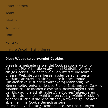
Unternehmen
Team
Filialen
Weltladen
Links
Kontakt
Unsere Gesellschafter:innen
AGB
Diese Webseite verwendet Cookies
Impressum
Diese Internetseite verwendet Cookies sowie Matomo
(ehemals Piwik) für die Analyse und Statistik. Während
Datenschutz- und Cookieerklärung
einige Cookies uns helfen, die Benutzerfreundlichkeit
unserer Website zu verbessern oder personalisierte
Werbung anzuzeigen, sind andere für bestimmte
Freund:innen
Funktionen (z. B. für den Warenkorb) notwendig. Sie
können selbst entscheiden, ob Sie der Nutzung von Cookies
Service
zustimmen. Sie können diese nicht notwendigen Cookies
per Klick auf die Schaltfläche „Alle Cookies“ akzeptieren,
Jobs
eine individuelle Auswahl treffen („Ausgewählte Cookies“)
oder per Klick auf die Schaltfläche „Notwendige Cookies“
ablehnen. Im
Cookie-Bereich unserer
Newsletter abonnieren
Datenschutzerklärung
können Sie diese Einstellungen