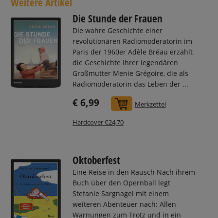
Weitere Artikel
Die Stunde der Frauen
Die wahre Geschichte einer
revolutionären Radiomoderatorin im
Paris der 1960er Adèle Bréau erzählt
die Geschichte ihrer legendären
Großmutter Menie Grégoire, die als
Radiomoderatorin das Leben der ...
€ 6,99
In den Warenkorb
Merkzettel
Hardcover €24,70
Oktoberfest
Eine Reise in den Rausch Nach ihrem
Buch über den Opernball legt
Stefanie Sargnagel mit einem
weiteren Abenteuer nach: Allen
Warnungen zum Trotz und in ein