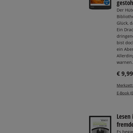
gestoh
Der Hüt
Biblioth
Glück, d
Ein Dra
dringend
bist do
ein Abe
Allerdin
warnen. 
€ 9,99
Merkzett
E-Book (
Lesen 
fremd
Es bega