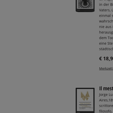
in der B
Vaters, 
einmal s
wahrsch
nie aus 
herausg
dem Tod 
eine Ste
städtisc
€ 18,
Merkzett
Il mes
Jorge Lu
Aires,18
scrittore
filosofo