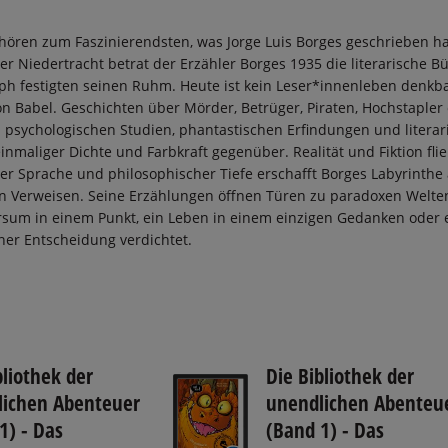
ören zum Faszinierendsten, was Jorge Luis Borges geschrieben ha
er Niedertracht betrat der Erzähler Borges 1935 die literarische B
ph festigten seinen Ruhm. Heute ist kein Leser*innenleben denkb
on Babel. Geschichten über Mörder, Betrüger, Piraten, Hochstapler
 psychologischen Studien, phantastischen Erfindungen und literar
inmaliger Dichte und Farbkraft gegenüber. Realität und Fiktion fli
ser Sprache und philosophischer Tiefe erschafft Borges Labyrinthe
n Verweisen. Seine Erzählungen öffnen Türen zu paradoxen Welten
rsum in einem Punkt, ein Leben in einem einzigen Gedanken oder 
iner Entscheidung verdichtet.
bliothek der
Die Bibliothek der
lichen Abenteuer
unendlichen Abenteu
1) - Das
(Band 1) - Das