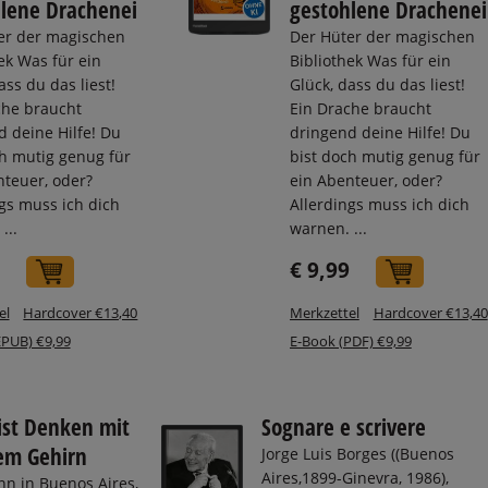
lene Drachenei
gestohlene Drachenei
er der magischen
Der Hüter der magischen
ek Was für ein
Bibliothek Was für ein
ass du das liest!
Glück, dass du das liest!
che braucht
Ein Drache braucht
 deine Hilfe! Du
dringend deine Hilfe! Du
ch mutig genug für
bist doch mutig genug für
nteuer, oder?
ein Abenteuer, oder?
gs muss ich dich
Allerdings muss ich dich
...
warnen. ...
€ 9,99
In den Warenkorb
In den
el
Hardcover €13,40
Merkzettel
Hardcover €13,40
EPUB) €9,99
E-Book (PDF) €9,99
ist Denken mit
Sognare e scrivere
em Gehirn
Jorge Luis Borges ((Buenos
Aires,1899-Ginevra, 1986),
nn in Buenos Aires,