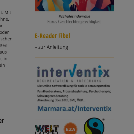
t. Mit
ühne,
ar
 oder
E-Reader Fibel
ischen
eßen
zur Anleitung
 aus
, in
ein
er