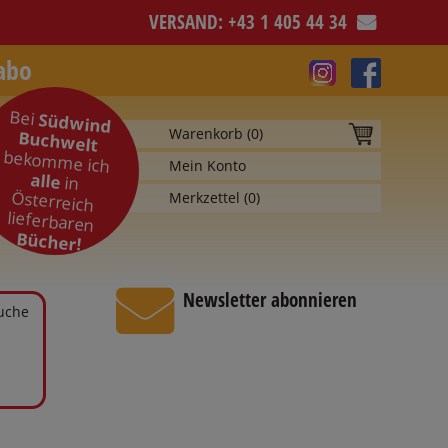
VERSAND: +43 1 405 44 34
abo
Bei
Südwind
Warenkorb (
0
)
Buchwelt
bekomme ich
Mein Konto
alle
in
Österreich
Merkzettel (
0
)
lieferbaren
Bücher!
Newsletter abonnieren
Suche