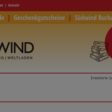
ren
Kontakt
le
Geschenkgutscheine
Südwind Buch
Erweiterte 