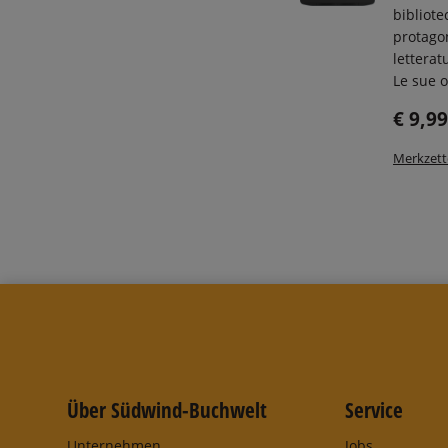
bibliote
protagon
letterat
Le sue o
€ 9,99
Merkzett
Über Südwind-Buchwelt
Service
Unternehmen
Jobs