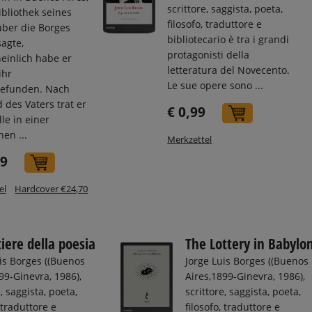
scrittore, saggista, poeta,
ibliothek seines
filosofo, traduttore e
über die Borges
bibliotecario è tra i grandi
agte,
protagonisti della
einlich habe er
letteratura del Novecento.
ihr
Le sue opere sono ...
efunden. Nach
des Vaters trat er
€ 0,99
In den Wa
lle in einer
hen ...
Merkzettel
99
In den Warenkorb
el
Hardcover €24,70
tiere della poesia
The Lottery in Babylo
is Borges ((Buenos
Jorge Luis Borges ((Buenos
99-Ginevra, 1986),
Aires,1899-Ginevra, 1986),
, saggista, poeta,
scrittore, saggista, poeta,
, traduttore e
filosofo, traduttore e