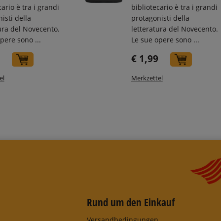
cario è tra i grandi
bibliotecario è tra i grandi
isti della
protagonisti della
ura del Novecento.
letteratura del Novecento.
pere sono ...
Le sue opere sono ...
€ 1,99
In den Warenkorb
In den
el
Merkzettel
Rund um den Einkauf
Versandbedingungen