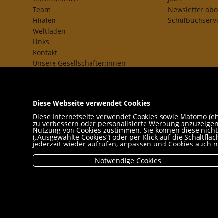
Team
Newsletter ab
Filialen
Schulbuchserv
Weltladen
Links
Kontakt
Unsere Gesellschafter:innen
AGB
Impressum
Datenschutz- und Cookieerklärung
Diese Webseite verwendet Cookies
Freund:innen
Diese Internetseite verwendet Cookies sowie Matomo (ehe
zu verbessern oder personalisierte Werbung anzuzeigen,
Nutzung von Cookies zustimmen. Sie können diese nicht n
(„Ausgewählte Cookies“) oder per Klick auf die Schaltfl
jederzeit wieder aufrufen, anpassen und Cookies auch n
Notwendige Cookies