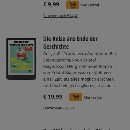
€ 9,99
In den Warenkorb
Merkzettel
Taschenbuch €14,40
Die Reise ans Ende der
Geschichte
Der große Traum vom Abenteuer: Ein
Spionageroman von Kristof
Magnusson Der große neue Roman
von Kristof Magnusson erzählt von
einer Zeit, als alles möglich erschien
und doch vieles tragikomisch schief ...
€ 19,99
In den Warenkorb
Merkzettel
Hardcover €25,70