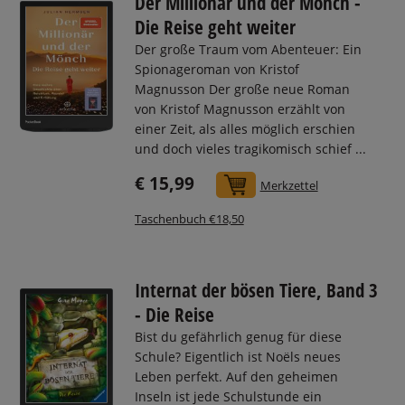
Der Millionär und der Mönch -
Die Reise geht weiter
Der große Traum vom Abenteuer: Ein
Spionageroman von Kristof
Magnusson Der große neue Roman
von Kristof Magnusson erzählt von
einer Zeit, als alles möglich erschien
und doch vieles tragikomisch schief ...
€ 15,99
In den Warenkorb
Merkzettel
Taschenbuch €18,50
Internat der bösen Tiere, Band 3
- Die Reise
Bist du gefährlich genug für diese
Schule? Eigentlich ist Noëls neues
Leben perfekt. Auf den geheimen
Inseln ist jede Schulstunde ein