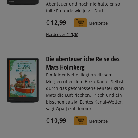
Abenteuer und noch nie hatte er so
tolle Freunde wie jetzt. Doch ...
€ 12,99
In den Warenkorb
Merkzettel
Hardcover €15,50
Die abenteuerliche Reise des
Mats Holmberg
Ein feiner Nebel liegt an diesem
Morgen über dem Birka-Kanal. Selbst
durch das geschlossene Fenster kann
Mats die Luft riechen. Frisch und ein
bisschen salzig. Echtes Kanal-Wetter,
sagt Opa Jakob immer. ...
€ 10,99
In den Warenkorb
Merkzettel