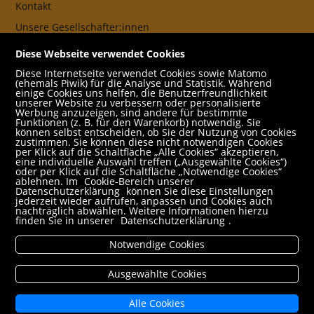
Kontakt
Unsere Gesellschafter:innen
AGB
Diese Webseite verwendet Cookies
Impressum
Diese Internetseite verwendet Cookies sowie Matomo
(ehemals Piwik) für die Analyse und Statistik. Während
Datenschutz- und Cookieerklärung
einige Cookies uns helfen, die Benutzerfreundlichkeit
unserer Website zu verbessern oder personalisierte
Werbung anzuzeigen, sind andere für bestimmte
Freund:innen
Funktionen (z. B. für den Warenkorb) notwendig. Sie
können selbst entscheiden, ob Sie der Nutzung von Cookies
Service
zustimmen. Sie können diese nicht notwendigen Cookies
per Klick auf die Schaltfläche „Alle Cookies“ akzeptieren,
Jobs
eine individuelle Auswahl treffen („Ausgewählte Cookies“)
oder per Klick auf die Schaltfläche „Notwendige Cookies“
ablehnen. Im
Cookie-Bereich unserer
Newsletter abonnieren
Datenschutzerklärung
können Sie diese Einstellungen
jederzeit wieder aufrufen, anpassen und Cookies auch
Schulbuchservice
nachträglich abwählen. Weitere Informationen hierzu
finden Sie in unserer
Datenschutzerklärung
.
Rund um den Einkauf
Notwendige Cookies
Versandbedingungen
Filialabholung
Ausgewählte Cookies
Erweiterte Suche
Alle Cookies