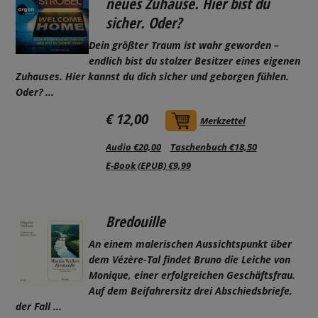
neues Zuhause. Hier bist du
sicher. Oder?
Dein größter Traum ist wahr geworden –
endlich bist du stolzer Besitzer eines eigenen
Zuhauses. Hier kannst du dich sicher und geborgen fühlen.
Oder?
...
€ 12,00
In den Warenkorb
Merkzettel
Audio €20,00
Taschenbuch €18,50
E-Book (EPUB) €9,99
Bredouille
An einem malerischen Aussichtspunkt über
dem Vézère-Tal findet Bruno die Leiche von
Monique, einer erfolgreichen Geschäftsfrau.
Auf dem Beifahrersitz drei Abschiedsbriefe,
der Fall ...