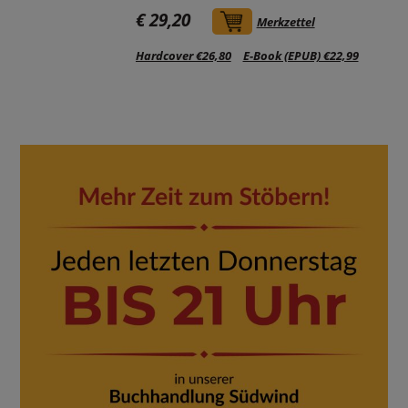
€ 29,20
In den Warenkorb
Merkzettel
Hardcover €26,80
E-Book (EPUB) €22,99