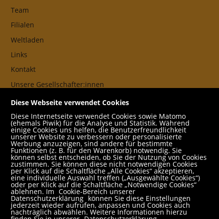
Team
Filialen
Weltladen
Links
Kontakt
Unsere Gesellschafter:innen
AGB
Diese Webseite verwendet Cookies
Impressum
Diese Internetseite verwendet Cookies sowie Matomo
(ehemals Piwik) für die Analyse und Statistik. Während
Datenschutz- und Cookieerklärung
einige Cookies uns helfen, die Benutzerfreundlichkeit
unserer Website zu verbessern oder personalisierte
Werbung anzuzeigen, sind andere für bestimmte
Freund:innen
Funktionen (z. B. für den Warenkorb) notwendig. Sie
können selbst entscheiden, ob Sie der Nutzung von Cookies
Service
zustimmen. Sie können diese nicht notwendigen Cookies
per Klick auf die Schaltfläche „Alle Cookies“ akzeptieren,
Jobs
eine individuelle Auswahl treffen („Ausgewählte Cookies“)
oder per Klick auf die Schaltfläche „Notwendige Cookies“
ablehnen. Im
Cookie-Bereich unserer
Newsletter abonnieren
Datenschutzerklärung
können Sie diese Einstellungen
jederzeit wieder aufrufen, anpassen und Cookies auch
Schulbuchservice
nachträglich abwählen. Weitere Informationen hierzu
finden Sie in unserer
Datenschutzerklärung
.