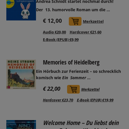
Andrea Schnidt startet nochmal durch!
Der
13. humorvolle Roman um die ...
€ 12,00
In den Warenkorb
Merkzettel
Audio €20,00
Hardcover €21,60
E-Book (EPUB) €9,99
Memories of Heidelberg
Ein Hörbuch zur Ferienzeit – so schrecklich
komisch wie
Ein
Sommer ...
€ 22,00
In den Warenkorb
Merkzettel
Hardcover €23,70
E-Book (EPUB) €19,99
Welcome Home – Du liebst dein