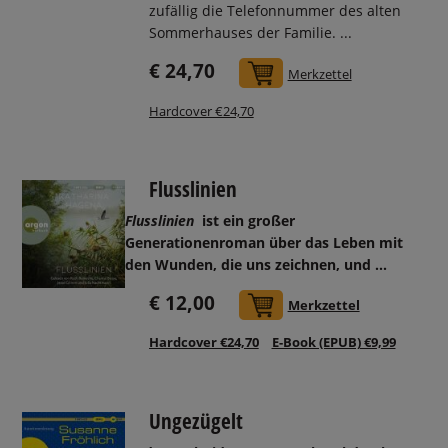
zufällig die Telefonnummer des alten
Sommerhauses der Familie. ...
€ 24,70
In den Warenkorb
Merkzettel
Hardcover €24,70
Flusslinien
Flusslinien
ist ein großer
Generationenroman über das Leben mit
den Wunden, die uns zeichnen, und ...
€ 12,00
In den Warenkorb
Merkzettel
Hardcover €24,70
E-Book (EPUB) €9,99
Ungezügelt