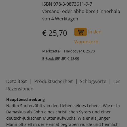
ISBN 978-3-9873611-9-7
versand- oder abholbereit innerhalb
von 4 Werktagen
€ 25,70
In den
Warenkorb
Merkzettel
Hardcover € 25,70
E-Book (EPUB) € 18,99
Detailtext
Produktsicherheit
Schlagworte
Leser
Rezensionen
Hauptbeschreibung
Nadim Suri erzählt von den Lieben seines Lebens. Wie er in
Damaskus als Sohn eines christlichen Syrers und einer
deutsch-jüdischen Mutter aufwuchs. Wie er als junger
Mann offiziell in der Heimat begraben wurde und heimlich