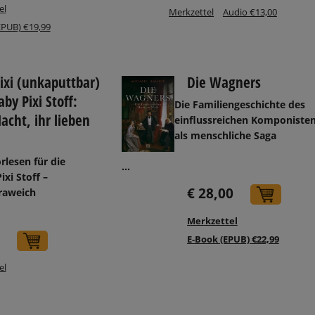
el
Merkzettel
Audio €13,00
EPUB) €19,99
ixi (unkaputtbar)
Die Wagners
by Pixi Stoff:
Die Familiengeschichte des
acht, ihr lieben
einflussreichen Komponiste
als menschliche Saga
lesen für die
...
ixi Stoff –
€ 28,00
raweich
In d
Merkzettel
E-Book (EPUB) €22,99
In den Warenkorb
el