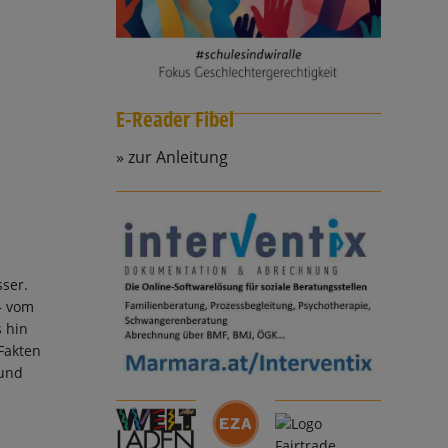
E-Reader Fibel
zur Anleitung
ser.
– vom
s hin
Fakten
 und
s