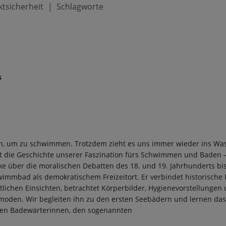
tsicherheit
Schlagworte
s
en, um zu schwimmen. Trotzdem zieht es uns immer wieder ins Was
t die Geschichte unserer Faszination fürs Schwimmen und Baden 
ike über die moralischen Debatten des 18. und 19. Jahrhunderts bi
immbad als demokratischem Freizeitort. Er verbindet historische 
tlichen Einsichten, betrachtet Körperbilder, Hygienevorstellungen
oden. Wir begleiten ihn zu den ersten Seebädern und lernen da
en Badewärterinnen, den sogenannten