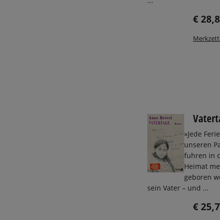
...
€ 28,
Merkzett
Vatert
»Jede Feri
unseren Pa
fuhren in 
Heimat mei
geboren w
sein Vater – und ...
€ 25,