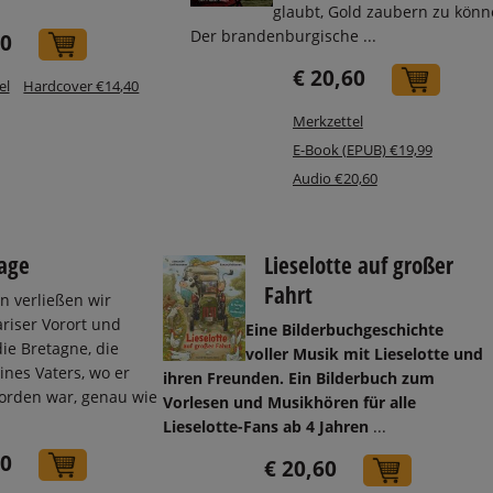
glaubt, Gold zaubern zu könn
Der brandenburgische ...
80
In den Warenkorb
€ 20,60
In de
el
Hardcover €14,40
Merkzettel
E-Book (EPUB) €19,99
Audio €20,60
age
Lieselotte auf großer
Fahrt
en verließen wir
riser Vorort und
Eine Bilderbuchgeschichte
die Bretagne, die
voller Musik mit Lieselotte und
nes Vaters, wo er
ihren Freunden. Ein Bilderbuch zum
orden war, genau wie
Vorlesen und Musikhören für alle
Lieselotte-Fans ab 4 Jahren
...
70
In den Warenkorb
€ 20,60
In den W