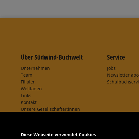
Über Südwind-Buchwelt
Service
Unternehmen
Jobs
Team
Newsletter ab
Filialen
Schulbuchserv
Weltladen
Links
Kontakt
Unsere Gesellschafter:innen
AGB
Impressum
Datenschutz- und Cookieerklärung
Diese Webseite verwendet Cookies
Freund:innen