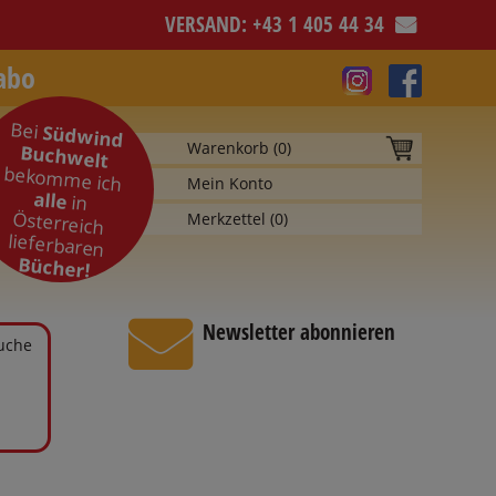
VERSAND: +43 1 405 44 34
abo
Bei
Südwind
Warenkorb (
0
)
Buchwelt
bekomme ich
Mein Konto
alle
in
Österreich
Merkzettel (
0
)
lieferbaren
Bücher!
Newsletter abonnieren
Suche