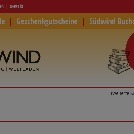
ren
Kontakt
le
Geschenkgutscheine
Südwind Buch
Erweiterte 