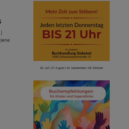
s
 |
giene