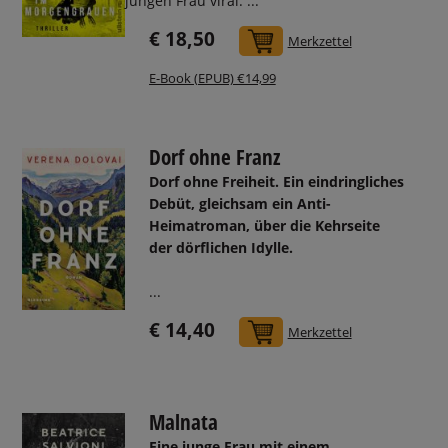
jungen Frau viral. ...
€ 18,50
In den Warenkorb
Merkzettel
E-Book (EPUB) €14,99
Dorf ohne Franz
Dorf ohne Freiheit. Ein eindringliches
Debüt, gleichsam ein Anti-
Heimatroman, über die Kehrseite
der dörflichen Idylle.
...
€ 14,40
In den Warenkorb
Merkzettel
Malnata
Eine junge Frau mit einem