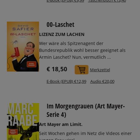
00-Laschet
LIZENZ ZUM LACHEN
Wer wäre als Spitzenagent der
Bundesrepublik wohl besser geeignet als
Armin Laschet? Nun, vermutlich ...
€ 18,50
In den Warenkorb
Merkzettel
E-Book (EPUB) €12,99
Audio €20,00
Im Morgengrauen (Art Mayer-
Serie 4)
Art Mayer am Limit.
Seit Wochen gehen im Netz die Videos einer