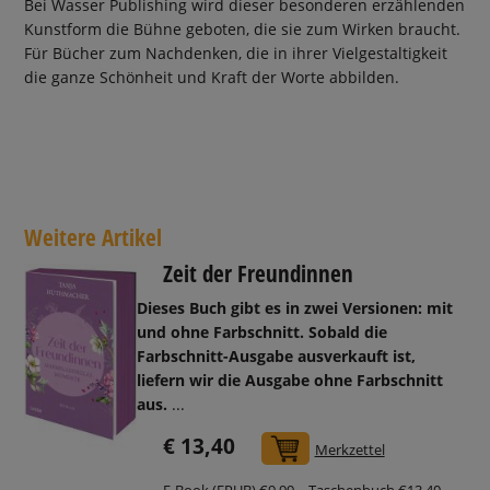
Bei Wasser Publishing wird dieser besonderen erzählenden
Kunstform die Bühne geboten, die sie zum Wirken braucht.
Für Bücher zum Nachdenken, die in ihrer Vielgestaltigkeit
die ganze Schönheit und Kraft der Worte abbilden.
Weitere Artikel
Zeit der Freundinnen
Dieses Buch gibt es in zwei Versionen: mit
und ohne Farbschnitt. Sobald die
Farbschnitt-Ausgabe ausverkauft ist,
liefern wir die Ausgabe ohne Farbschnitt
aus.
...
€ 13,40
In den Warenkorb
Merkzettel
E-Book (EPUB) €9,99
Taschenbuch €13,40