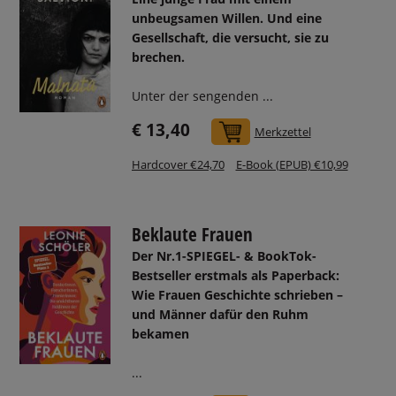
unbeugsamen Willen. Und eine
Gesellschaft, die versucht, sie zu
brechen.
Unter der sengenden ...
€ 13,40
In den Warenkorb
Merkzettel
Hardcover €24,70
E-Book (EPUB) €10,99
Beklaute Frauen
Der Nr.1-SPIEGEL- & BookTok-
Bestseller erstmals als Paperback:
Wie Frauen Geschichte schrieben –
und Männer dafür den Ruhm
bekamen
...