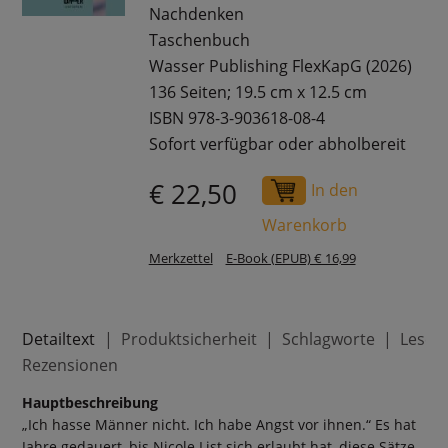
Nachdenken
Taschenbuch
Wasser Publishing FlexKapG (2026)
136 Seiten; 19.5 cm x 12.5 cm
ISBN 978-3-903618-08-4
Sofort verfügbar oder abholbereit
€ 22,50
In den
Warenkorb
Merkzettel
E-Book (EPUB) € 16,99
Detailtext
Produktsicherheit
Schlagworte
Leser
Rezensionen
Hauptbeschreibung
„Ich hasse Männer nicht. Ich habe Angst vor ihnen.“ Es hat
Jahre gedauert, bis Nicole List sich erlaubt hat, diese Sätze