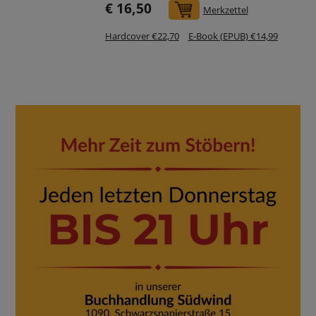
€ 16,50
In den Warenkorb
Merkzettel
Hardcover €22,70
E-Book (EPUB) €14,99