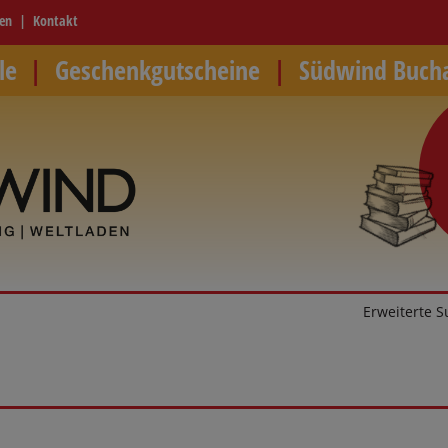
ren
Kontakt
le
Geschenkgutscheine
Südwind Buch
Erweiterte 