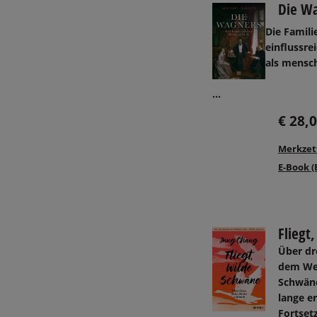
Die W
Die Famili
einflussr
als mensch
...
€ 28,
Merkzet
E-Book (
Fliegt
Über dr
dem Wel
Schwäne
lange e
Fortset