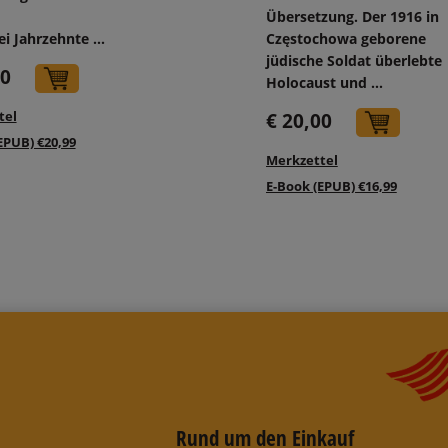
Übersetzung. Der 1916 in
i Jahrzehnte ...
Częstochowa geborene
jüdische Soldat überlebte
70
In den Warenkorb
Holocaust und ...
tel
€ 20,00
In d
EPUB) €20,99
Merkzettel
E-Book (EPUB) €16,99
Rund um den Einkauf