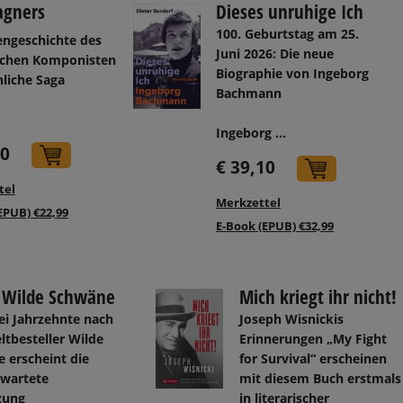
agners
Dieses unruhige Ich
100. Geburtstag am 25.
engeschichte des
Juni 2026: Die neue
eichen Komponisten
Biographie von Ingeborg
liche Saga
Bachmann
Ingeborg ...
00
In den Warenkorb
€ 39,10
In den 
tel
Merkzettel
EPUB) €22,99
E-Book (EPUB) €32,99
, Wilde Schwäne
Mich kriegt ihr nicht!
ei Jahrzehnte nach
Joseph Wisnickis
tbesteller Wilde
Erinnerungen „My Fight
 erscheint die
for Survival“ erscheinen
rwartete
mit diesem Buch erstmals
zung
in literarischer