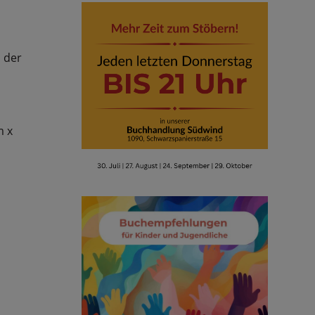
s der
m x