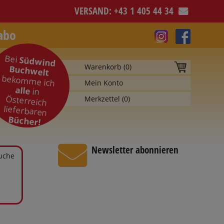
VERSAND: +43 1 405 44 34
abo
Bei
Südwind
Warenkorb (
0
)
Buchwelt
bekomme ich
Mein Konto
alle
in
Österreich
Merkzettel (
0
)
lieferbaren
Bücher!
Newsletter abonnieren
Suche