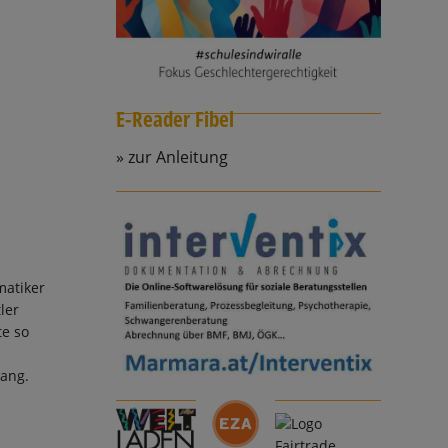
E-Reader Fibel
zur Anleitung
matiker
ler
te so
gang.