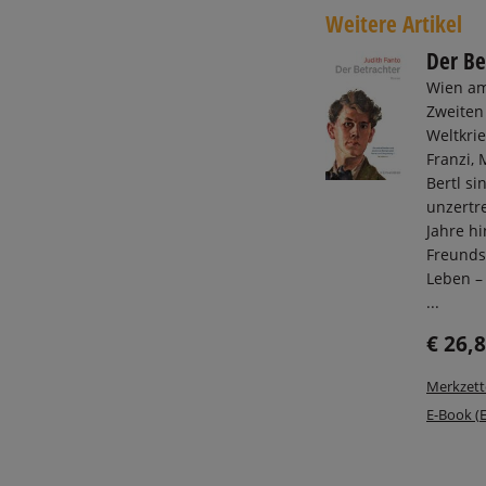
Weitere Artikel
Der Be
Wien am
Zweiten
Weltkrie
Franzi, 
Bertl si
unzertr
Jahre hi
Freunds
Leben – 
...
€ 26,
Merkzett
E-Book (