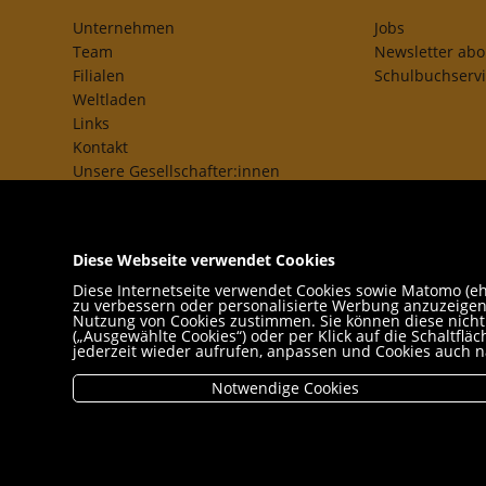
Unternehmen
Jobs
Team
Newsletter ab
Filialen
Schulbuchserv
Weltladen
Links
Kontakt
Unsere Gesellschafter:innen
AGB
Impressum
Datenschutz- und Cookieerklärung
Diese Webseite verwendet Cookies
Freund:innen
Diese Internetseite verwendet Cookies sowie Matomo (ehe
zu verbessern oder personalisierte Werbung anzuzeigen,
Nutzung von Cookies zustimmen. Sie können diese nicht n
(„Ausgewählte Cookies“) oder per Klick auf die Schaltfl
jederzeit wieder aufrufen, anpassen und Cookies auch n
Notwendige Cookies