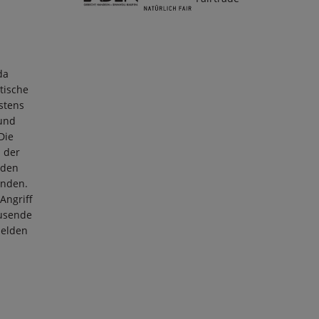
da
tische
stens
 und
Die
 der
 den
anden.
Angriff
ausende
Helden