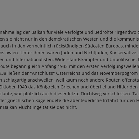
nahme lag der Balkan für viele Verfolgte und Bedrohte "irgendwo 
hen sie nicht nur in den demokratischen Westen und die kommunis
 auch in den vermeintlich rückständigen Südosten Europas, minde
goslawien. Unter ihnen waren Juden und Nichtjuden, Konservative
en und Internationalisten, Widerstandskämpfer und Unpolitische. 
route begann gleich Anfang 1933 mit den ersten Verfolgungswellen
 1938 ließen der "Anschluss" Österreichs und das Novemberpogrom
n schlagartig anschwellen, weil kaum noch andere Routen offenst
 Oktober 1940 das Königreich Griechenland überfiel und Hitler den 
plante, war plötzlich auch dieser letzte Fluchtweg verschlossen. T
n der griechischen Sage endete die abenteuerliche Irrfahrt für den 
er Balkan-Flüchtlinge tat sie das nicht.