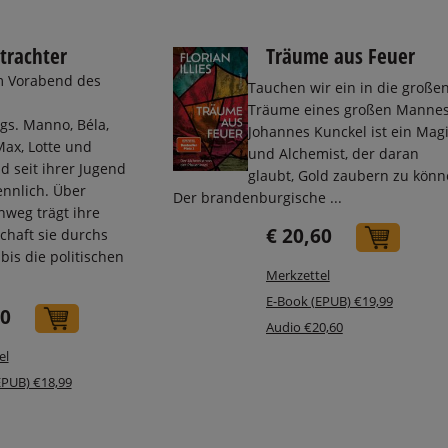
trachter
Träume aus Feuer
 Vorabend des
Tauchen wir ein in die große
Träume eines großen Mannes
gs. Manno, Béla,
Johannes Kunckel ist ein Mag
Max, Lotte und
und Alchemist, der daran
nd seit ihrer Jugend
glaubt, Gold zaubern zu könn
ennlich. Über
Der brandenburgische ...
nweg trägt ihre
€ 20,60
chaft sie durchs
In de
bis die politischen
Merkzettel
E-Book (EPUB) €19,99
80
In den Warenkorb
Audio €20,60
el
EPUB) €18,99