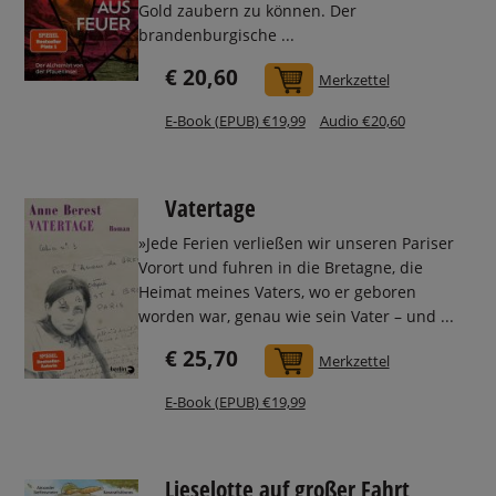
Gold zaubern zu können. Der
brandenburgische ...
€ 20,60
In den Warenkorb
Merkzettel
E-Book (EPUB) €19,99
Audio €20,60
Vatertage
»Jede Ferien verließen wir unseren Pariser
Vorort und fuhren in die Bretagne, die
Heimat meines Vaters, wo er geboren
worden war, genau wie sein Vater – und ...
€ 25,70
In den Warenkorb
Merkzettel
E-Book (EPUB) €19,99
Lieselotte auf großer Fahrt