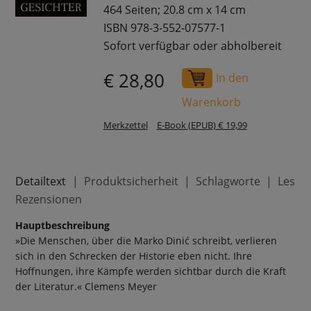
464 Seiten; 20.8 cm x 14 cm
ISBN 978-3-552-07577-1
Sofort verfügbar oder abholbereit
€ 28,80
In den
Warenkorb
Merkzettel
E-Book (EPUB) € 19,99
Detailtext
Produktsicherheit
Schlagworte
Leser
Rezensionen
Hauptbeschreibung
»Die Menschen, über die Marko Dinić schreibt, verlieren
sich in den Schrecken der Historie eben nicht. Ihre
Hoffnungen, ihre Kämpfe werden sichtbar durch die Kraft
der Literatur.« Clemens Meyer