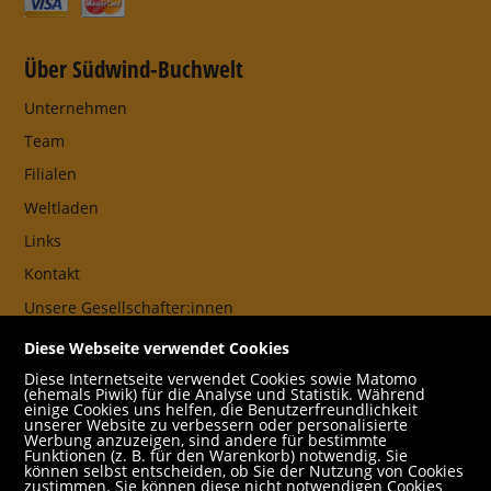
Über Südwind-Buchwelt
Unternehmen
Team
Filialen
Weltladen
Links
Kontakt
Unsere Gesellschafter:innen
AGB
Diese Webseite verwendet Cookies
Impressum
Diese Internetseite verwendet Cookies sowie Matomo
(ehemals Piwik) für die Analyse und Statistik. Während
Datenschutz- und Cookieerklärung
einige Cookies uns helfen, die Benutzerfreundlichkeit
unserer Website zu verbessern oder personalisierte
Werbung anzuzeigen, sind andere für bestimmte
Freund:innen
Funktionen (z. B. für den Warenkorb) notwendig. Sie
können selbst entscheiden, ob Sie der Nutzung von Cookies
Service
zustimmen. Sie können diese nicht notwendigen Cookies