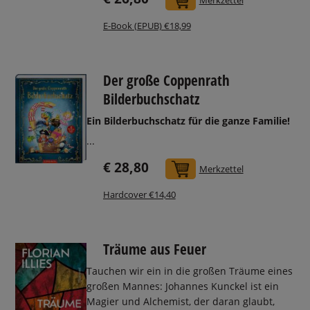
Merkzettel
E-Book (EPUB) €18,99
Der große Coppenrath
Bilderbuchschatz
Ein Bilderbuchschatz für die ganze Familie!
...
€ 28,80
In den Warenkorb
Merkzettel
Hardcover €14,40
Träume aus Feuer
Tauchen wir ein in die großen Träume eines
großen Mannes: Johannes Kunckel ist ein
Magier und Alchemist, der daran glaubt,