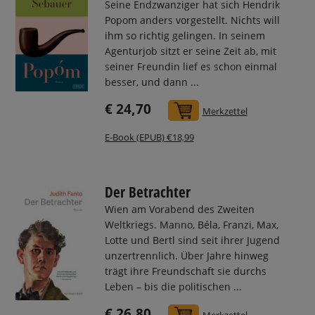
Seine Endzwanziger hat sich Hendrik
Popom anders vorgestellt. Nichts will
ihm so richtig gelingen. In seinem
Agenturjob sitzt er seine Zeit ab, mit
seiner Freundin lief es schon einmal
besser, und dann ...
€ 24,70
In den Warenkorb
Merkzettel
E-Book (EPUB) €18,99
Der Betrachter
Wien am Vorabend des Zweiten
Weltkriegs. Manno, Béla, Franzi, Max,
Lotte und Bertl sind seit ihrer Jugend
unzertrennlich. Über Jahre hinweg
trägt ihre Freundschaft sie durchs
Leben – bis die politischen ...
€ 26,80
In den Warenkorb