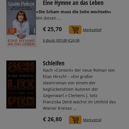
Eine Hymne an das Leben
»Die Scham muss die Seite wechseln«
Mit diesen ...
€ 25,70
In den Warenkorb
Merkzettel
E-Book (EPUB) €24,99
Schleifen
Nach »Content« der neue Roman von
Elias Hirschl – »Ein großer
Ideenroman von einem der
beglückendsten Autoren der
Gegenwart.« Clemens J. Setz
Franziska Denk wächst im Umfeld des
Wiener Kreises ...
€ 26,80
In den Warenkorb
Merkzettel