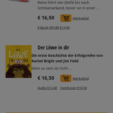
Reise führt von Dorfd bis nach
Schmamarkand, bevor sie in einer ...
€ 16,50
In den Warenkorb
Merkzettel
E-Book (EPUB) €13,99
Der Löwe in dir
Die erste Geschichte der Erfolgsreihe von
Rachel Bright und Jim Field
Klein zu sein ist nicht ...
€ 16,50
In den Warenkorb
Merkzettel
Audio €12,40
Hardcover €16,50