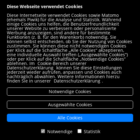
AGB
Diese Webseite verwendet Cookies
Impressum
Diese Internetseite verwendet Cookies sowie Matomo
(ehemals Piwik) für die Analyse und Statistik. Während
Datenschutz- und Cookieerklärung
einige Cookies uns helfen, die Benutzerfreundlichkeit
unserer Website zu verbessern oder personalisierte
Werbung anzuzeigen, sind andere für bestimmte
Freund:innen
Funktionen (z. B. für den Warenkorb) notwendig. Sie
können selbst entscheiden, ob Sie der Nutzung von Cookies
Service
zustimmen. Sie können diese nicht notwendigen Cookies
per Klick auf die Schaltfläche „Alle Cookies“ akzeptieren,
Jobs
eine individuelle Auswahl treffen („Ausgewählte Cookies“)
oder per Klick auf die Schaltfläche „Notwendige Cookies“
ablehnen. Im
Cookie-Bereich unserer
Newsletter abonnieren
Datenschutzerklärung
können Sie diese Einstellungen
jederzeit wieder aufrufen, anpassen und Cookies auch
Schulbuchservice
nachträglich abwählen. Weitere Informationen hierzu
finden Sie in unserer
Datenschutzerklärung
.
Rund um den Einkauf
Notwendige Cookies
Versandbedingungen
Filialabholung
Ausgewählte Cookies
Erweiterte Suche
Alle Cookies
Mein Konto
Notwendige
Statistik
VERTRAG WIDERRUFEN