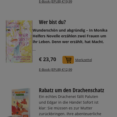
E-Book (EPUB) €19,99
Wer bist du?
Wunderschön und abgründig – In Monika
Helfers Novelle erzählen zwei Frauen um
ihr Leben. Denn wer erzählt, hat Macht.
...
€ 23,70
In den Warenkorb
Merkzettel
E-Book (EPUB) €12,99
Rabatz um den Drachenschatz
Ein echtes Drachenei fällt Paluten
und Edgar in die Hände! Sofort ist
klar: Sie müssen es zur Mutter
zurückbringen. Ihre abenteuerliche