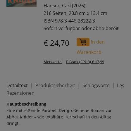
Hanser, Carl (2026)
216 Seiten; 20.8 cm x 13.4 cm
ISBN 978-3-446-28222-3
Sofort verfügbar oder abholbereit
€ 24,70
In den
Warenkorb
Merkzettel
E-Book (EPUB) € 17,99
Detailtext
Produktsicherheit
Schlagworte
Leser
Rezensionen
Hauptbeschreibung
Eine mitreißende Parabel: Der große neue Roman von
Abbas Khider – wie totalitäre Herrschaft in den Alltag
dringt.