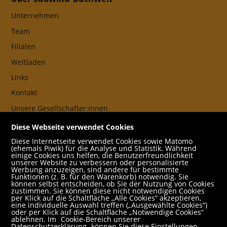
Unternehmen
Team
Filialen
Weltladen
Links
Kontakt
Unsere Gesellschafter:innen
AGB
Diese Webseite verwendet Cookies
Impressum
Diese Internetseite verwendet Cookies sowie Matomo
(ehemals Piwik) für die Analyse und Statistik. Während
Datenschutz- und Cookieerklärung
einige Cookies uns helfen, die Benutzerfreundlichkeit
unserer Website zu verbessern oder personalisierte
Werbung anzuzeigen, sind andere für bestimmte
Freund:innen
Funktionen (z. B. für den Warenkorb) notwendig. Sie
können selbst entscheiden, ob Sie der Nutzung von Cookies
Service
zustimmen. Sie können diese nicht notwendigen Cookies
per Klick auf die Schaltfläche „Alle Cookies“ akzeptieren,
Jobs
eine individuelle Auswahl treffen („Ausgewählte Cookies“)
oder per Klick auf die Schaltfläche „Notwendige Cookies“
ablehnen. Im
Cookie-Bereich unserer
Newsletter abonnieren
Datenschutzerklärung
können Sie diese Einstellungen