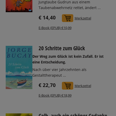
Jungtaube Gudrun aus einem
Taubenabwehrnetz rettet, ändert ...
€ 14,40
In den Warenkorb
Merkzettel
E-Book (EPUB) €10,99
20 Schritte zum Glück
Der Weg zum Glück ist kein Zufall. Er ist
eine Entscheidung.
Nach über vier Jahrzehnten als
Gestalttherapeut ...
€ 22,70
In den Warenkorb
Merkzettel
E-Book (EPUB) €18,99
Gelb, auch ein schöner Gedanke