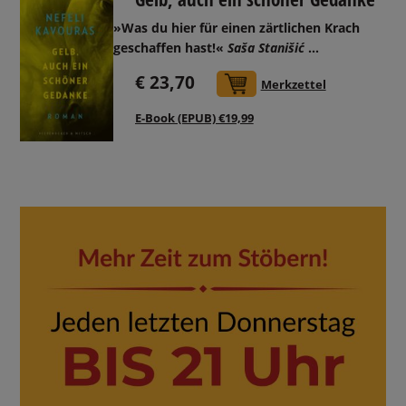
»Was du hier für einen zärtlichen Krach
geschaffen hast!«
Saša Stanišić
...
€ 23,70
In den Warenkorb
Merkzettel
E-Book (EPUB) €19,99