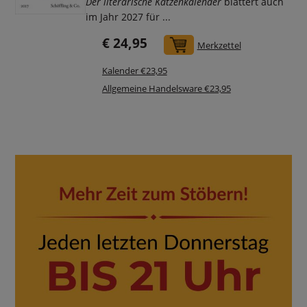
Der literarische Katzenkalender
blättert auch
im Jahr 2027 für ...
€ 24,95
In den Warenkorb
Merkzettel
Kalender €23,95
Allgemeine Handelsware €23,95