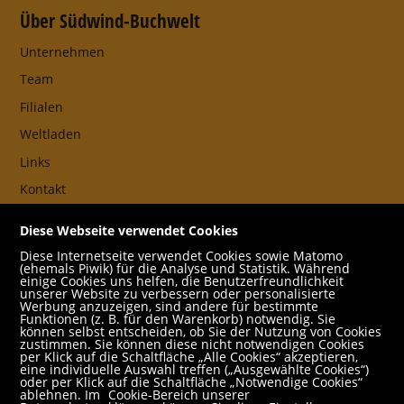
Über Südwind-Buchwelt
Unternehmen
Team
Filialen
Weltladen
Links
Kontakt
Unsere Gesellschafter:innen
Diese Webseite verwendet Cookies
AGB
Diese Internetseite verwendet Cookies sowie Matomo
(ehemals Piwik) für die Analyse und Statistik. Während
Impressum
einige Cookies uns helfen, die Benutzerfreundlichkeit
unserer Website zu verbessern oder personalisierte
Datenschutz- und Cookieerklärung
Werbung anzuzeigen, sind andere für bestimmte
Funktionen (z. B. für den Warenkorb) notwendig. Sie
Freund:innen
können selbst entscheiden, ob Sie der Nutzung von Cookies
zustimmen. Sie können diese nicht notwendigen Cookies
Service
per Klick auf die Schaltfläche „Alle Cookies“ akzeptieren,
eine individuelle Auswahl treffen („Ausgewählte Cookies“)
oder per Klick auf die Schaltfläche „Notwendige Cookies“
Jobs
ablehnen. Im
Cookie-Bereich unserer