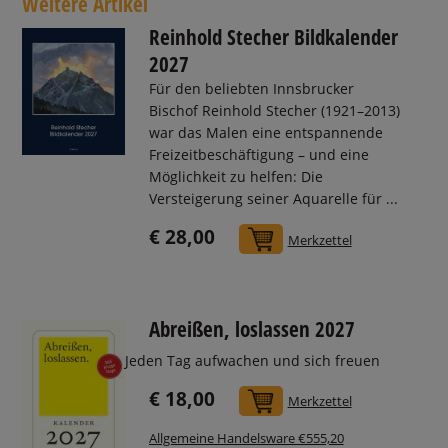
Weitere Artikel
Reinhold Stecher Bildkalender
2027
Für den beliebten Innsbrucker
Bischof Reinhold Stecher (1921–2013)
war das Malen eine entspannende
Freizeitbeschäftigung – und eine
Möglichkeit zu helfen: Die
Versteigerung seiner Aquarelle für ...
€ 28,00
In den Warenkorb
Merkzettel
Abreißen, loslassen 2027
Jeden Tag aufwachen und sich freuen
€ 18,00
In den Warenkorb
Merkzettel
Allgemeine Handelsware €555,20