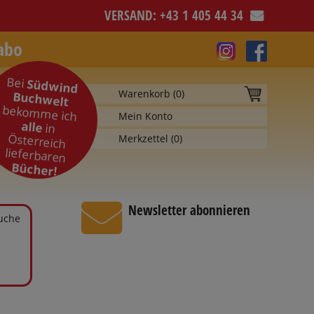
VERSAND: +43 1 405 44 34
abo
Bei
Südwind
Warenkorb (
0
)
Buchwelt
bekomme ich
Mein Konto
alle
in
Österreich
Merkzettel (
0
)
lieferbaren
Bücher!
Newsletter abonnieren
Suche