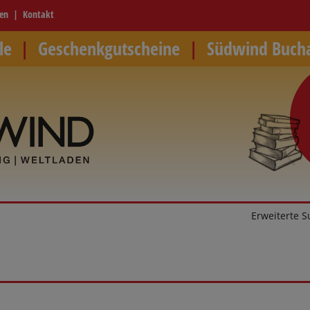
ren
Kontakt
le
Geschenkgutscheine
Südwind Buch
Erweiterte 