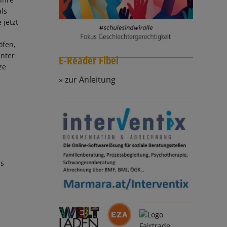
als
 jetzt
n
öfen,
unter
E-Reader Fibel
ze
zur Anleitung
as