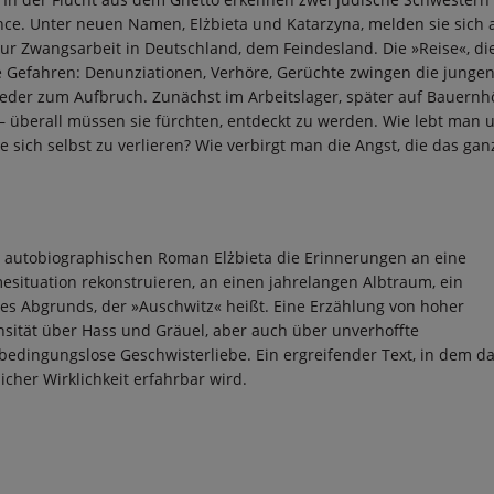
ce. Unter neuen Namen, Elżbieta und Katarzyna, melden sie sich 
zur Zwangsarbeit in Deutschland, dem Feindesland. Die »Reise«, die
se Gefahren: Denunziationen, Verhöre, Gerüchte zwingen die junge
eder zum Aufbruch. Zunächst im Arbeitslager, später auf Bauernh
 überall müssen sie fürchten, entdeckt zu werden. Wie lebt man 
ne sich selbst zu verlieren? Wie verbirgt man die Angst, die das gan
em autobiographischen Roman Elżbieta die Erinnerungen an eine
esituation rekonstruieren, an einen jahrelangen Albtraum, ein
s Abgrunds, der »Auschwitz« heißt. Eine Erzählung von hoher
sität über Hass und Gräuel, aber auch über unverhoffte
 bedingungslose Geschwisterliebe. Ein ergreifender Text, in dem d
icher Wirklichkeit erfahrbar wird.