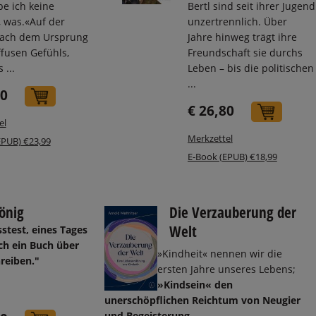
be ich keine
Bertl sind seit ihrer Jugend
 was.«Auf der
unzertrennlich. Über
ach dem Ursprung
Jahre hinweg trägt ihre
ffusen Gefühls,
Freundschaft sie durchs
 ...
Leben – bis die politischen
...
70
In den Warenkorb
€ 26,80
In de
el
Merkzettel
EPUB) €23,99
E-Book (EPUB) €18,99
önig
Die Verzauberung der
Welt
stest, eines Tages
ch ein Buch über
»Kindheit« nennen wir die
hreiben."
ersten Jahre unseres Lebens;
»Kindsein« den
unerschöpflichen Reichtum von Neugier
und Begeisterung
...