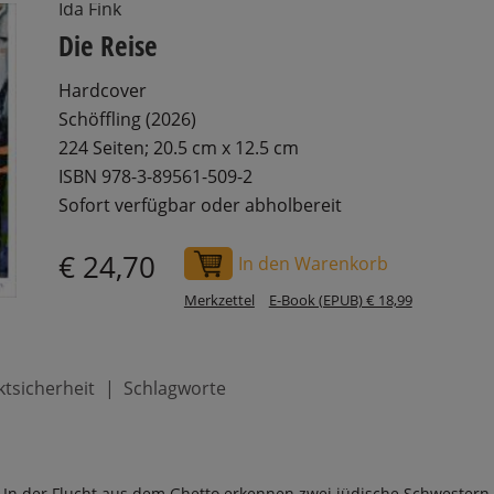
Ida Fink
Die Reise
Hardcover
Schöffling (2026)
224 Seiten; 20.5 cm x 12.5 cm
ISBN 978-3-89561-509-2
Sofort verfügbar oder abholbereit
€ 24,70
In den Warenkorb
Merkzettel
E-Book (EPUB) € 18,99
tsicherheit
Schlagworte
 In der Flucht aus dem Ghetto erkennen zwei jüdische Schwestern 