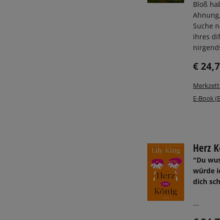
Bloß ha
Ahnung,
Suche n
ihres di
nirgends
€ 24,
Merkzett
E-Book (
Herz K
"Du wus
würde i
dich sc
...