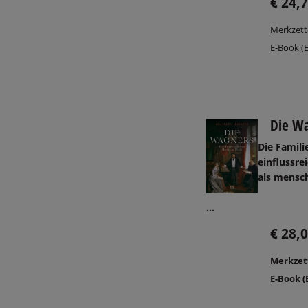
€ 24,
Merkzett
E-Book (
Die W
Die Famili
einflussr
als mensch
...
€ 28,
Merkzet
E-Book (