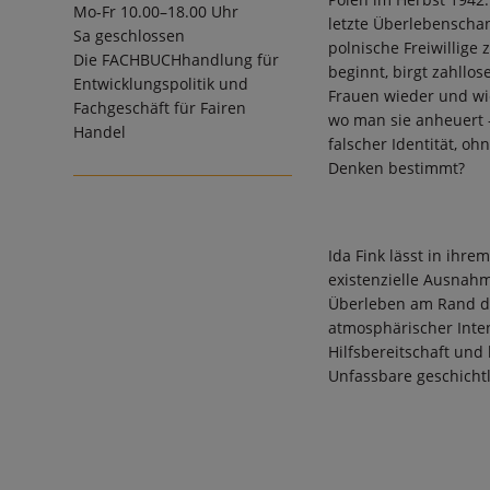
Mo-Fr 10.00–18.00 Uhr
letzte Überlebenschan
Sa geschlossen
polnische Freiwillige 
Die
FACHBUCHhandlung für
beginnt, birgt zahllo
Entwicklungspolitik und
Frauen wieder und wi
Fachgeschäft für Fairen
wo man sie anheuert –
Handel
falscher Identität, oh
Denken bestimmt?
Ida Fink lässt in ihr
existenzielle Ausnahm
Überleben am Rand de
atmosphärischer Inten
Hilfsbereitschaft und
Unfassbare geschichtl