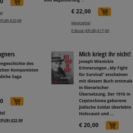
70
In den Warenkorb
€ 22,00
In den W
el
EPUB) €20,99
Merkzettel
E-Book (EPUB) €17,99
agners
Mich kriegt ihr nicht!
Joseph Wisnickis
engeschichte des
Erinnerungen „My Fight
eichen Komponisten
for Survival“ erscheinen
liche Saga
mit diesem Buch erstmals
in literarischer
Übersetzung. Der 1916 in
00
Częstochowa geborene
In den Warenkorb
jüdische Soldat überlebte
tel
Holocaust und ...
EPUB) €22,99
€ 20,00
In d