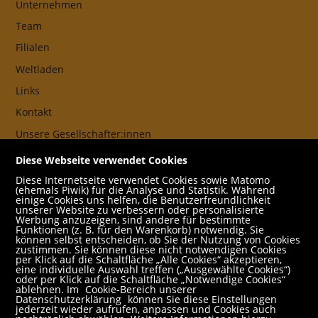
Unternehmen
Team
Filialen
Weltladen
Links
Kontakt
Unsere Gesellschafter:innen
AGB
Diese Webseite verwendet Cookies
Impressum
Diese Internetseite verwendet Cookies sowie Matomo
(ehemals Piwik) für die Analyse und Statistik. Während
Datenschutz- und Cookieerklärung
einige Cookies uns helfen, die Benutzerfreundlichkeit
unserer Website zu verbessern oder personalisierte
Werbung anzuzeigen, sind andere für bestimmte
Freund:innen
Funktionen (z. B. für den Warenkorb) notwendig. Sie
können selbst entscheiden, ob Sie der Nutzung von Cookies
Service
zustimmen. Sie können diese nicht notwendigen Cookies
per Klick auf die Schaltfläche „Alle Cookies“ akzeptieren,
Jobs
eine individuelle Auswahl treffen („Ausgewählte Cookies“)
oder per Klick auf die Schaltfläche „Notwendige Cookies“
ablehnen. Im
Cookie-Bereich unserer
Newsletter abonnieren
Datenschutzerklärung
können Sie diese Einstellungen
jederzeit wieder aufrufen, anpassen und Cookies auch
Schulbuchservice