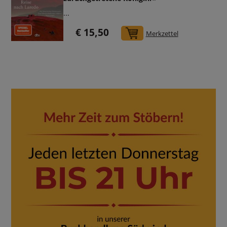
...
€ 15,50
In den Warenkorb
Merkzettel