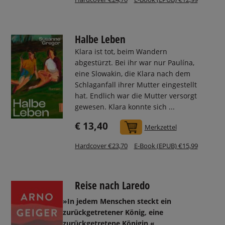
Halbe Leben
Klara ist tot, beim Wandern
abgestürzt. Bei ihr war nur Paulína,
eine Slowakin, die Klara nach dem
Schlaganfall ihrer Mutter eingestellt
hat. Endlich war die Mutter versorgt
gewesen. Klara konnte sich ...
€ 13,40
In den Warenkorb
Merkzettel
Hardcover €23,70
E-Book (EPUB) €15,99
Reise nach Laredo
»In jedem Menschen steckt ein
zurückgetretener König, eine
zurückgetretene Königin.«