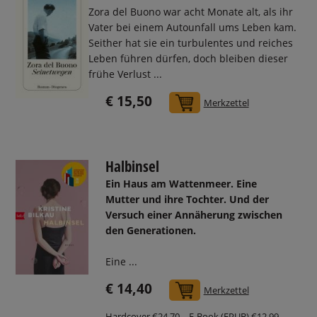
Zora del Buono war acht Monate alt, als ihr
Vater bei einem Autounfall ums Leben kam.
Seither hat sie ein turbulentes und reiches
Leben führen dürfen, doch bleiben dieser
frühe Verlust ...
€ 15,50
In den Warenkorb
Merkzettel
Halbinsel
Ein Haus am Wattenmeer. Eine
Mutter und ihre Tochter. Und der
Versuch einer Annäherung zwischen
den Generationen.
Eine ...
€ 14,40
In den Warenkorb
Merkzettel
Hardcover €24,70
E-Book (EPUB) €12,99