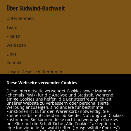
Über Südwind-Buchwelt
Unternehmen
Team
Filialen
Weltladen
Links
Kontakt
Unsere Gesellschafter:innen
AGB
Diese Webseite verwendet Cookies
Impressum
Diese Internetseite verwendet Cookies sowie Matomo
(ehemals Piwik) für die Analyse und Statistik. Während
Datenschutz- und Cookieerklärung
einige Cookies uns helfen, die Benutzerfreundlichkeit
unserer Website zu verbessern oder personalisierte
Werbung anzuzeigen, sind andere für bestimmte
Freund:innen
Funktionen (z. B. für den Warenkorb) notwendig. Sie
können selbst entscheiden, ob Sie der Nutzung von Cookies
Service
zustimmen. Sie können diese nicht notwendigen Cookies
per Klick auf die Schaltfläche „Alle Cookies“ akzeptieren,
Jobs
eine individuelle Auswahl treffen („Ausgewählte Cookies“)