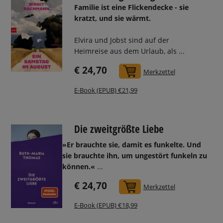
Familie ist eine Flickendecke - sie
kratzt, und sie wärmt.
Elvira und Jobst sind auf der
Heimreise aus dem Urlaub, als ...
€ 24,70
In den Warenkorb
Merkzettel
E-Book (EPUB) €21,99
Die zweitgrößte Liebe
»Er brauchte sie, damit es funkelte. Und
sie brauchte ihn, um ungestört funkeln zu
können.«
...
€ 24,70
In den Warenkorb
Merkzettel
E-Book (EPUB) €18,99