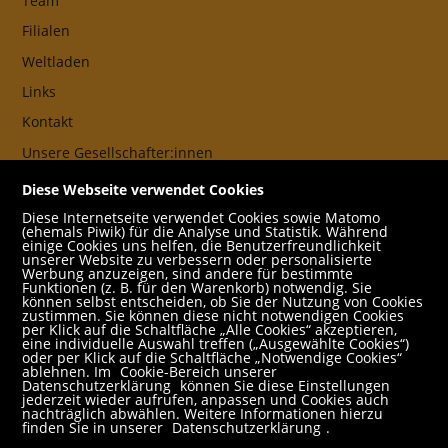
Team
Filialen
Weltladen
Links
Kontakt
Unsere Gesellschafter:innen
AGB
Diese Webseite verwendet Cookies
Impressum
Diese Internetseite verwendet Cookies sowie Matomo
(ehemals Piwik) für die Analyse und Statistik. Während
Datenschutz- und Cookieerklärung
einige Cookies uns helfen, die Benutzerfreundlichkeit
unserer Website zu verbessern oder personalisierte
Werbung anzuzeigen, sind andere für bestimmte
Freund:innen
Funktionen (z. B. für den Warenkorb) notwendig. Sie
können selbst entscheiden, ob Sie der Nutzung von Cookies
Service
zustimmen. Sie können diese nicht notwendigen Cookies
per Klick auf die Schaltfläche „Alle Cookies“ akzeptieren,
Jobs
eine individuelle Auswahl treffen („Ausgewählte Cookies“)
oder per Klick auf die Schaltfläche „Notwendige Cookies“
ablehnen. Im
Cookie-Bereich unserer
Newsletter abonnieren
Datenschutzerklärung
können Sie diese Einstellungen
jederzeit wieder aufrufen, anpassen und Cookies auch
Schulbuchservice
nachträglich abwählen. Weitere Informationen hierzu
finden Sie in unserer
Datenschutzerklärung
.
Rund um den Einkauf