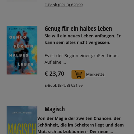
E-Book (EPUB) €20,99
Genug für ein halbes Leben
Sie will ein neues Leben anfangen. Er
kann sein altes nicht vergessen.
Es ist der Beginn einer großen Liebe:
Auf eine ...
€ 23,70
In den Warenkorb
Merkzettel
E-Book (EPUB) €21,99
Magisch
Von der Magie der zweiten Chancen, der
Schönheit, die im Scheitern liegt und dem
Mut, sich aufzubäumen -
Der neue ...