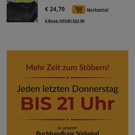
€ 24,70
In den Warenkorb
Merkzettel
E-Book (EPUB) €22,99