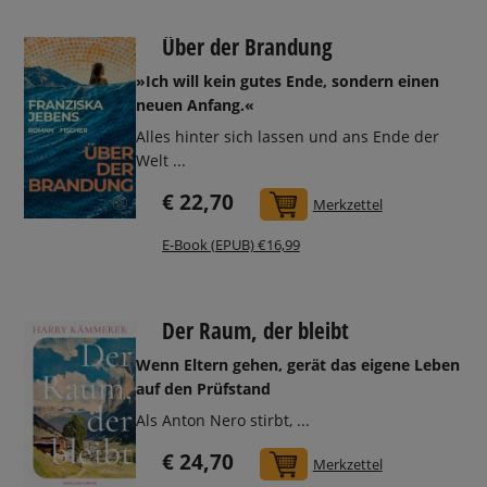
Über der Brandung
»Ich will kein gutes Ende, sondern einen
neuen Anfang.«
Alles hinter sich lassen und ans Ende der
Welt ...
€ 22,70
In den Warenkorb
Merkzettel
E-Book (EPUB) €16,99
Der Raum, der bleibt
Wenn Eltern gehen, gerät das eigene Leben
auf den Prüfstand
Als Anton Nero stirbt, ...
€ 24,70
In den Warenkorb
Merkzettel