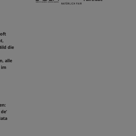
oft
t,
ild die
, alle
 im
en:
 de’
Mata