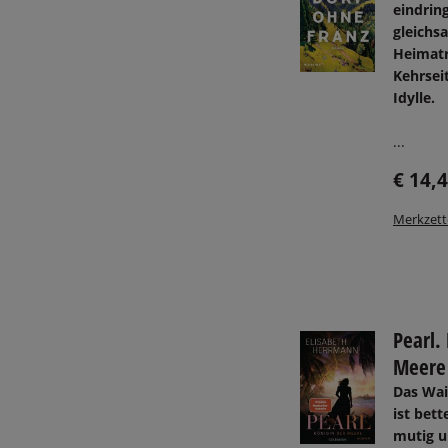
eindrin
gleichs
Heimatr
Kehrsei
Idylle.
...
€ 14,
Merkzett
Pearl.
Meere
Das Wai
ist bett
mutig u