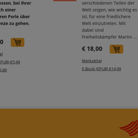
ssen, bei ihrer
verschiedenen Teilen der
ch einer
Welt zeigen, wie wichtig es
ren Perle über
ist, für eine friedlichere
enze zu gehen.
Welt einzutreten. Mit
dabei sind
Freiheitskämpfer Martin ...
50
In den Warenkorb
€ 18,00
In de
el
Merkzettel
EPUB) €5,99
E-Book (EPUB) €14,99
6,80