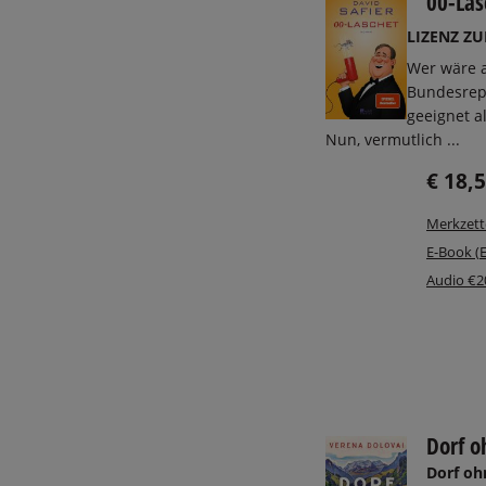
00-Las
LIZENZ Z
Wer wäre a
Bundesrep
geeignet a
Nun, vermutlich ...
€ 18,
Merkzett
E-Book (
Audio €2
Dorf o
Dorf ohn