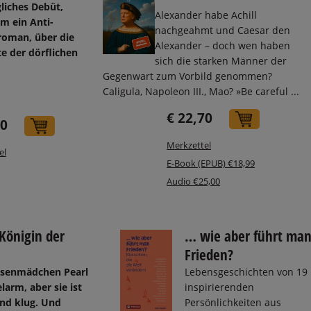
gliches Debüt,
Alexander habe Achill
am ein Anti-
nachgeahmt und Caesar den
oman, über die
Alexander – doch wen haben
te der dörflichen
sich die starken Männer der
Gegenwart zum Vorbild genommen?
Caligula, Napoleon III., Mao? »Be careful ...
€ 22,70
In den W
40
In den Warenkorb
Merkzettel
el
E-Book (EPUB) €18,99
Audio €25,00
 Königin der
… wie aber führt ma
Frieden?
senmädchen Pearl
Lebensgeschichten von 19
elarm, aber sie ist
inspirierenden
nd klug. Und
Persönlichkeiten aus