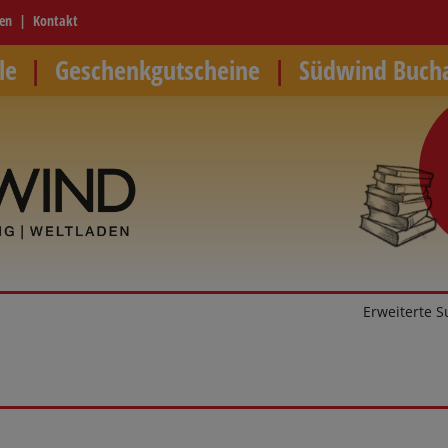
ren
Kontakt
le
Geschenkgutscheine
Südwind Buch
Erweiterte 