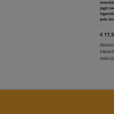
entschlo
Jagd na
legendä
jede Gr
...
€ 17,
Merkzett
E-Book (
Audio €2