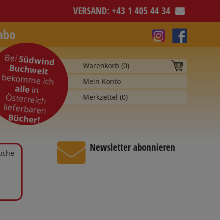
VERSAND: +43 1 405 44 34
abo
Bei
Südwind
Warenkorb (
0
)
Buchwelt
bekomme ich
Mein Konto
alle
in
Österreich
Merkzettel (
0
)
lieferbaren
Bücher!
Newsletter abonnieren
Suche