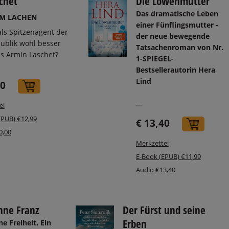
chet
Die Löwenmutter
Das dramatische Leben
UM LACHEN
einer Fünflingsmutter -
ls Spitzenagent der
der neue bewegende
ublik wohl besser
Tatsachenroman von Nr.
ls Armin Laschet?
1-SPIEGEL-
Bestsellerautorin Hera
Lind
50
In den Warenkorb
...
el
EPUB) €12,99
€ 13,40
In de
0,00
Merkzettel
E-Book (EPUB) €11,99
Audio €13,40
hne Franz
Der Fürst und seine
Erben
e Freiheit. Ein