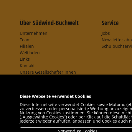
Über Südwind-Buchwelt
Service
Unternehmen
Jobs
Team
Newsletter ab
Filialen
Schulbuchserv
Weltladen
Links
Kontakt
Unsere Gesellschafter:innen
AGB
Impressum
Datenschutz- und Cookieerklärung
Diese Webseite verwendet Cookies
Freund:innen
Diese Internetseite verwendet Cookies sowie Matomo (ehe
zu verbessern oder personalisierte Werbung anzuzeigen,
Nutzung von Cookies zustimmen. Sie können diese nicht n
(„Ausgewählte Cookies“) oder per Klick auf die Schaltfl
jederzeit wieder aufrufen, anpassen und Cookies auch n
Notwendige Cookies