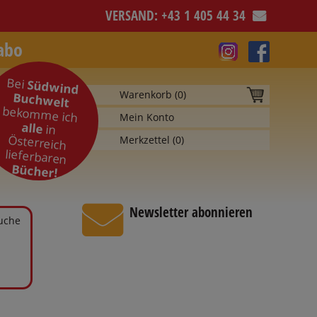
VERSAND: +43 1 405 44 34
abo
Bei
Südwind
Warenkorb (
0
)
Buchwelt
bekomme ich
Mein Konto
alle
in
Österreich
Merkzettel (
0
)
lieferbaren
Bücher!
Newsletter abonnieren
Suche