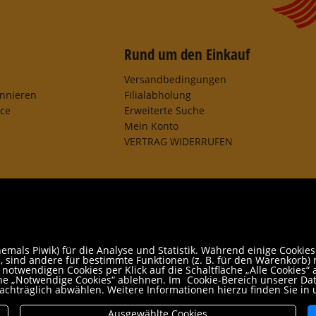
Rund um den Einkauf
Versandbedingungen
onnieren
Filialabholung
ice
Erweiterte Suche
Mein Konto
VERTRAG WIDERRUFEN
mals Piwik) für die Analyse und Statistik. Während einige Cookies
 sind andere für bestimmte Funktionen (z. B. für den Warenkorb) n
otwendigen Cookies per Klick auf die Schaltfläche „Alle Cookies“ a
äche „Notwendige Cookies“ ablehnen. Im
Cookie-Bereich unserer Da
achträglich abwählen. Weitere Informationen hierzu finden Sie in
Ausgewählte Cookies