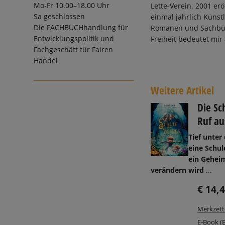
Mo-Fr 10.00–18.00 Uhr
Lette-Verein. 2001 erö
Sa geschlossen
einmal jährlich Künstl
Die
FACHBUCHhandlung für
Romanen und Sachbüch
Entwicklungspolitik und
Freiheit bedeutet mir 
Fachgeschäft für Fairen
Handel
Weitere Artikel
Die Sc
Ruf au
Tief unter
eine Schul
ein Geheim
verändern wird
...
€ 14,
Merkzett
E-Book (