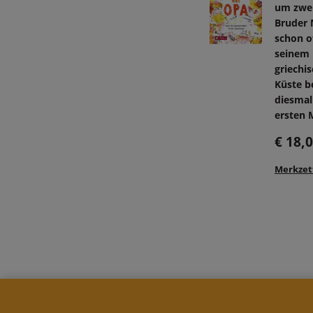
um zwei
Bruder 
schon o
seinem 
griechi
Küste b
diesmal
ersten M
€ 18,
Merkzet