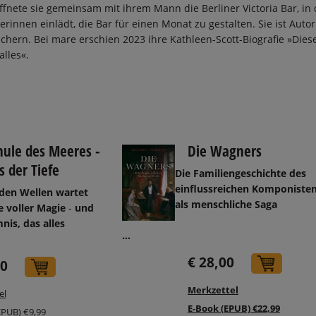
ffnete sie gemeinsam mit ihrem Mann die Berliner Victoria Bar, in 
erinnen einlädt, die Bar für einen Monat zu gestalten. Sie ist Auto
ern. Bei mare erschien 2023 ihre Kathleen-Scott-Biografie »Dies
alles«.
hule des Meeres -
Die Wagners
s der Tiefe
Die Familiengeschichte des
einflussreichen Komponiste
 den Wellen wartet
als menschliche Saga
e voller Magie
-
und
nis, das alles
...
€ 28,00
In d
40
In den Warenkorb
Merkzettel
el
E-Book (EPUB) €22,99
EPUB) €9,99