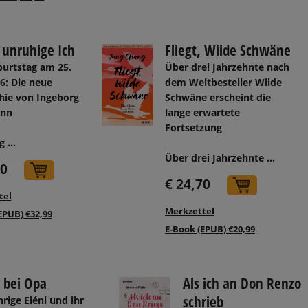
 unruhige Ich
Fliegt, Wilde Schwäne
burtstag am 25.
Über drei Jahrzehnte nach
6: Die neue
dem Weltbesteller Wilde
hie von Ingeborg
Schwäne erscheint die
nn
lange erwartete
Fortsetzung
 ...
Über drei Jahrzehnte ...
10
In den Warenkorb
€ 24,70
In den 
tel
Merkzettel
EPUB) €32,99
E-Book (EPUB) €20,99
 bei Opa
Als ich an Don Renzo
schrieb
hrige Eléni und ihr