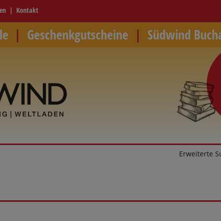
ren
Kontakt
le
Geschenkgutscheine
Südwind Buch
Erweiterte 