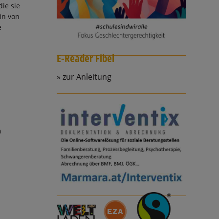
die sie
rin von
e
E-Reader Fibel
zur Anleitung
n
en Warenkorb