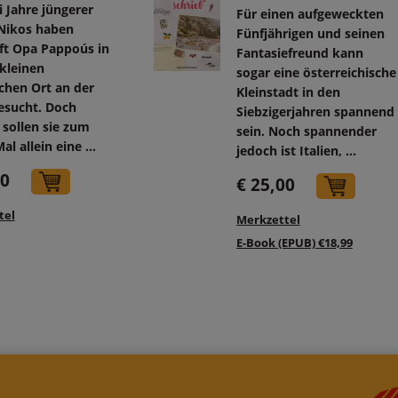
 Jahre jüngerer
Für einen aufgeweckten
Nikos haben
Fünfjährigen und seinen
ft Opa Pappoús in
Fantasiefreund kann
kleinen
sogar eine österreichische
schen Ort an der
Kleinstadt in den
esucht. Doch
Siebzigerjahren spannend
 sollen sie zum
sein. Noch spannender
al allein eine ...
jedoch ist Italien, ...
00
In den Warenkorb
€ 25,00
In d
tel
Merkzettel
E-Book (EPUB) €18,99