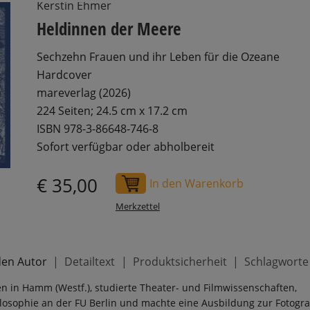
Kerstin Ehmer
Heldinnen der Meere
Sechzehn Frauen und ihr Leben für die Ozeane
Hardcover
mareverlag (2026)
224 Seiten; 24.5 cm x 17.2 cm
ISBN 978-3-86648-746-8
Sofort verfügbar oder abholbereit
€ 35,00
In den Warenkorb
Merkzettel
den Autor
Detailtext
Produktsicherheit
Schlagworte
n in Hamm (Westf.), studierte Theater- und Filmwissenschaften,
losophie an der FU Berlin und machte eine Ausbildung zur Fotogra