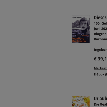
Dieses
100. Ge
Juni 202
Biograp
Bachma
Ingeborg
€ 39,
Merkzet
E-Book (
Urlaub
Die 8-jä