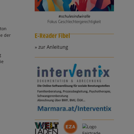
lton
E-Reader Fibel
ne der
zur Anleitung
u
g
ie
.