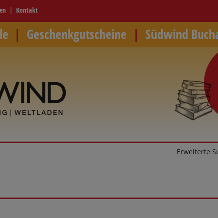
ren
Kontakt
le
Geschenkgutscheine
Südwind Buch
Erweiterte 