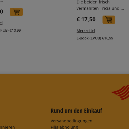
..
Die beiden frisch
vermählten Tricia und ...
40
In den Warenkorb
€ 17,50
In de
el
EPUB) €10,99
Merkzettel
E-Book (EPUB) €16,99
Rund um den Einkauf
Versandbedingungen
onnieren
Filialabholung