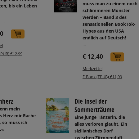
muss man zu einem noch
en, bis ein Leben
schlimmeren Monster
werden – Band 3 des
...
sensationellen BookTok-
Hypes aus den USA
50
In den Warenkorb
endlich auf Deutsch!
...
el
EPUB) €12,99
€ 12,40
In de
Merkzettel
E-Book (EPUB) €11,99
nherz
Die Insel der
Sommerträume
enn mein
es Herz mir Rache
Eine junge Tänzerin, die
, so muss ich
alles verloren glaubt. Ein
..«
sizilianisches Dorf
zwischen Zitronenduft