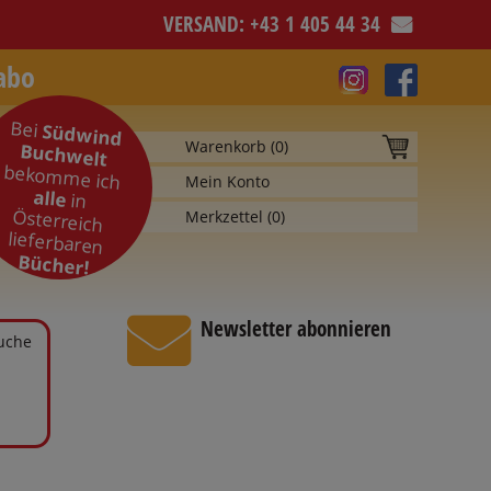
VERSAND: +43 1 405 44 34
abo
Bei
Südwind
Warenkorb (
0
)
Buchwelt
bekomme ich
Mein Konto
alle
in
Österreich
Merkzettel (
0
)
lieferbaren
Bücher!
Newsletter abonnieren
Suche