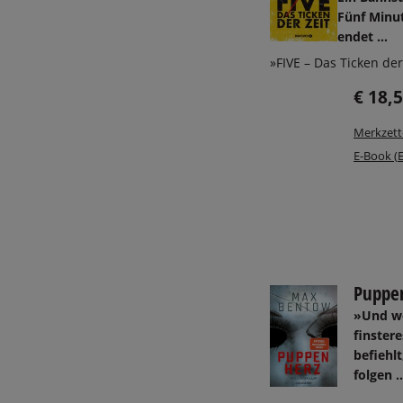
Fünf Minut
endet …
»FIVE – Das Ticken der 
€ 18,
Merkzett
E-Book (
Puppe
»Und w
finster
befiehlt
folgen .