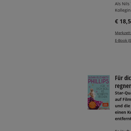
Als Nils
Kollegin 
€ 18,
Merkzett
E-Book (
Für dic
regne
Star-Qua
auf Film
und die 
einen K
entfern