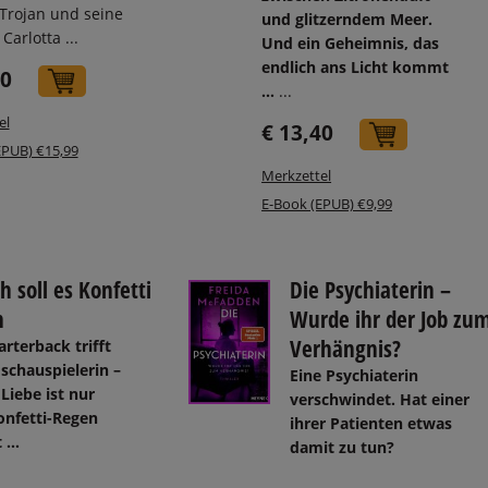
 Trojan und seine
und glitzerndem Meer.
Carlotta ...
Und ein Geheimnis, das
endlich ans Licht kommt
50
In den Warenkorb
...
...
el
€ 13,40
In den W
EPUB) €15,99
Merkzettel
E-Book (EPUB) €9,99
h soll es Konfetti
Die Psychiaterin –
n
Wurde ihr der Job zu
Verhängnis?
rterback trifft
schauspielerin –
Eine Psychiaterin
Liebe ist nur
verschwindet. Hat einer
onfetti-Regen
ihrer Patienten etwas
t …
damit zu tun?