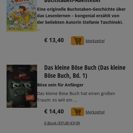
Eine originelle Buchstaben-Geschichte über
das Lesenlernen – kongenial erzählt von
der beliebten Autorin Stefanie Taschinski.
...
€ 13,40
In den Warenkorb
Merkzettel
Das kleine Böse Buch (Das kleine
Böse Buch, Bd. 1)
Böse sein für Anfänger
Das kleine Böse Buch hat einen großen
Traum: es will ein ...
€ 14,40
In den Warenkorb
Merkzettel
E-Book (EPUB) €9,99