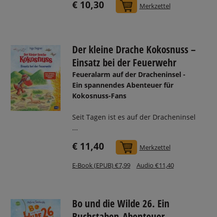
€ 10,30
In den Warenkorb
Merkzettel
Der kleine Drache Kokosnuss –
Einsatz bei der Feuerwehr
Feueralarm auf der Dracheninsel -
Ein spannendes Abenteuer für
Kokosnuss-Fans
Seit Tagen ist es auf der Dracheninsel
...
€ 11,40
In den Warenkorb
Merkzettel
E-Book (EPUB) €7,99
Audio €11,40
Bo und die Wilde 26. Ein
Buchstaben-Abenteuer