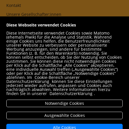
Kontakt
Unsere Gesellschafter:innen
AGB
Diese Webseite verwendet Cookies
Impressum
Diese Internetseite verwendet Cookies sowie Matomo
(ehemals Piwik) für die Analyse und Statistik. Während
Datenschutz- und Cookieerklärung
einige Cookies uns helfen, die Benutzerfreundlichkeit
unserer Website zu verbessern oder personalisierte
Werbung anzuzeigen, sind andere für bestimmte
Freund:innen
Funktionen (z. B. für den Warenkorb) notwendig. Sie
können selbst entscheiden, ob Sie der Nutzung von Cookies
Service
zustimmen. Sie können diese nicht notwendigen Cookies
per Klick auf die Schaltfläche „Alle Cookies“ akzeptieren,
Jobs
eine individuelle Auswahl treffen („Ausgewählte Cookies“)
oder per Klick auf die Schaltfläche „Notwendige Cookies“
ablehnen. Im
Cookie-Bereich unserer
Newsletter abonnieren
Datenschutzerklärung
können Sie diese Einstellungen
jederzeit wieder aufrufen, anpassen und Cookies auch
Schulbuchservice
nachträglich abwählen. Weitere Informationen hierzu
finden Sie in unserer
Datenschutzerklärung
.
Rund um den Einkauf
Notwendige Cookies
Versandbedingungen
Filialabholung
Ausgewählte Cookies
Erweiterte Suche
Alle Cookies