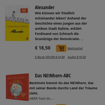
Alexander
Wie können wir friedlich
miteinander leben? Anhand der
Geschichte eines Jungen aus der
antiken Stadt Kaliste, erklärt
Ferdinand von Schirach die
Grundzüge der Demokratie.
...
€ 18,50
In den Warenkorb
Merkzettel
E-Book (EPUB) €14,99
Audio €18,50
Das NEINhorn-ABC
Bestimmt kennst du das NEINhorn, das
mit seiner Bande durchs Land der Träume
zieht.
ABÄR hast du ...