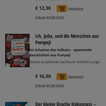
€ 12,30
In den Warenkorb
Merkzettel
E-Book (EPUB) €9,99
Ich, Julia, und die Menschen aus
Pompeji
Im Schatten des Vulkans – spannende
Geschichten aus Pompeji
Dieses erzählende Sachbuch entführt junge
...
€ 16,50
In den Warenkorb
Merkzettel
E-Book (EPUB) €9,99
Der kleine Drache Kokosnuss –