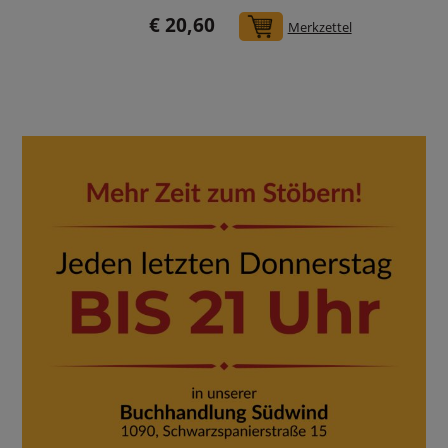
€ 20,60
In den Warenkorb
Merkzettel