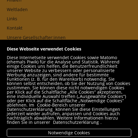
Weltladen
Links
Kontakt
Unsere Gesellschafter:innen
AGB
Diese Webseite verwendet Cookies
Impressum
Diese Internetseite verwendet Cookies sowie Matomo
(ehemals Piwik) für die Analyse und Statistik. Während
Datenschutz- und Cookieerklärung
einige Cookies uns helfen, die Benutzerfreundlichkeit
unserer Website zu verbessern oder personalisierte
Werbung anzuzeigen, sind andere für bestimmte
Freund:innen
Funktionen (z. B. für den Warenkorb) notwendig. Sie
können selbst entscheiden, ob Sie der Nutzung von Cookies
Service
zustimmen. Sie können diese nicht notwendigen Cookies
per Klick auf die Schaltfläche „Alle Cookies“ akzeptieren,
Jobs
eine individuelle Auswahl treffen („Ausgewählte Cookies“)
oder per Klick auf die Schaltfläche „Notwendige Cookies“
ablehnen. Im
Cookie-Bereich unserer
Newsletter abonnieren
Datenschutzerklärung
können Sie diese Einstellungen
jederzeit wieder aufrufen, anpassen und Cookies auch
Schulbuchservice
nachträglich abwählen. Weitere Informationen hierzu
finden Sie in unserer
Datenschutzerklärung
.
Rund um den Einkauf
Notwendige Cookies
Versandbedingungen