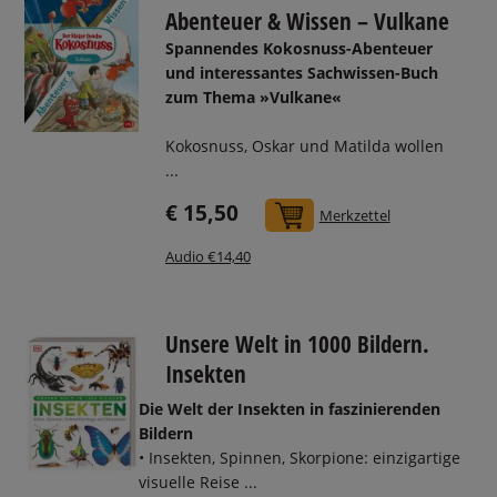
Abenteuer & Wissen – Vulkane
Spannendes Kokosnuss-Abenteuer
und interessantes Sachwissen-Buch
zum Thema »Vulkane«
Kokosnuss, Oskar und Matilda wollen
...
€ 15,50
In den Warenkorb
Merkzettel
Audio €14,40
Unsere Welt in 1000 Bildern.
Insekten
Die Welt der Insekten in faszinierenden
Bildern
• Insekten, Spinnen, Skorpione: einzigartige
visuelle Reise ...