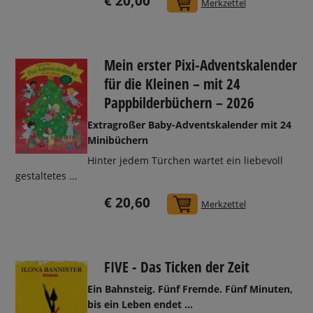
€ 20,00
In den Warenkorb
Merkzettel
Mein erster Pixi-Adventskalender
für die Kleinen – mit 24
Pappbilderbüchern – 2026
Extragroßer Baby-Adventskalender mit 24
Minibüchern
Hinter jedem Türchen wartet ein liebevoll
gestaltetes ...
€ 20,60
In den Warenkorb
Merkzettel
FIVE - Das Ticken der Zeit
Ein Bahnsteig. Fünf Fremde. Fünf Minuten,
bis ein Leben endet …