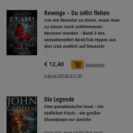
Revenge – Du sollst flehen
Um ein Monster zu töten, muss man
zu einem noch schlimmeren
Monster werden – Band 3 des
sensationellen BookTok-Hypes aus
den USA endlich auf Deutsch!
...
€ 12,40
In den Warenkorb
Merkzettel
E-Book (EPUB) €11,99
Die Legende
Eine paradiesische Insel – ein
tödlicher Fluch – ein großer
Showdown vor Gericht
Dark Isle, eine idyllische Insel ...