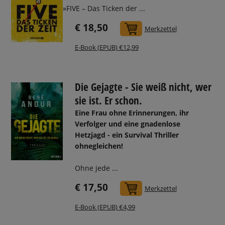
»FIVE – Das Ticken der ...
€ 18,50
In den Warenkorb
Merkzettel
E-Book (EPUB) €12,99
Die Gejagte - Sie weiß nicht, wer
sie ist. Er schon.
Eine Frau ohne Erinnerungen, ihr
Verfolger und eine gnadenlose
Hetzjagd - ein Survival Thriller
ohnegleichen!
Ohne jede ...
€ 17,50
In den Warenkorb
Merkzettel
E-Book (EPUB) €4,99