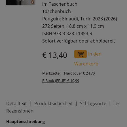
im Taschenbuch
Taschenbuch
Penguin; Einaudi, Turin 2023 (2026)
272 Seiten; 18.8 cm x 11.9 cm
ISBN 978-3-328-11353-9
Sofort verfügbar oder abholbereit
€ 13,40
In den
Warenkorb
Merkzettel
Hardcover € 24,70
E-Book (EPUB) € 10,99
Detailtext
Produktsicherheit
Schlagworte
Leser
Rezensionen
Hauptbeschreibung