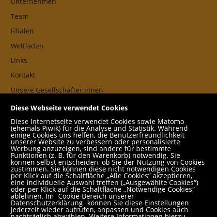
Unternehmen
Team
Filialen
Weltladen
Links
Kontakt
Unsere Gesellschafter:innen
AGB
Diese Webseite verwendet Cookies
Impressum
Diese Internetseite verwendet Cookies sowie Matomo
(ehemals Piwik) für die Analyse und Statistik. Während
Datenschutz- und Cookieerklärung
einige Cookies uns helfen, die Benutzerfreundlichkeit
unserer Website zu verbessern oder personalisierte
Werbung anzuzeigen, sind andere für bestimmte
Freund:innen
Funktionen (z. B. für den Warenkorb) notwendig. Sie
können selbst entscheiden, ob Sie der Nutzung von Cookies
Service
zustimmen. Sie können diese nicht notwendigen Cookies
per Klick auf die Schaltfläche „Alle Cookies“ akzeptieren,
Jobs
eine individuelle Auswahl treffen („Ausgewählte Cookies“)
oder per Klick auf die Schaltfläche „Notwendige Cookies“
ablehnen. Im
Cookie-Bereich unserer
Newsletter abonnieren
Datenschutzerklärung
können Sie diese Einstellungen
jederzeit wieder aufrufen, anpassen und Cookies auch
Schulbuchservice
nachträglich abwählen. Weitere Informationen hierzu