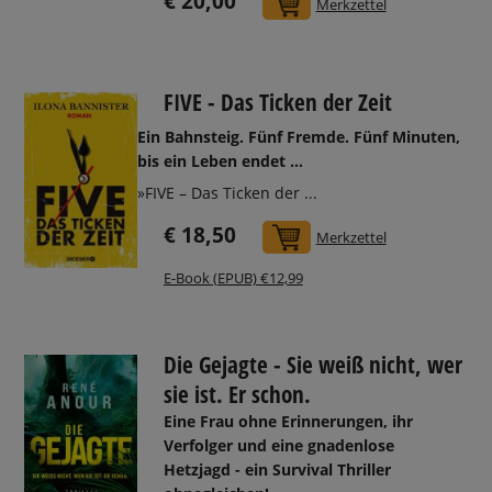
€ 20,00
In den Warenkorb
Merkzettel
FIVE - Das Ticken der Zeit
Ein Bahnsteig. Fünf Fremde. Fünf Minuten,
bis ein Leben endet …
»FIVE – Das Ticken der ...
€ 18,50
In den Warenkorb
Merkzettel
E-Book (EPUB) €12,99
Die Gejagte - Sie weiß nicht, wer
sie ist. Er schon.
Eine Frau ohne Erinnerungen, ihr
Verfolger und eine gnadenlose
Hetzjagd - ein Survival Thriller