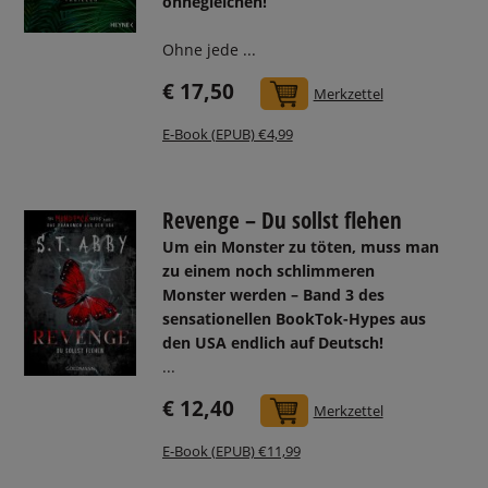
ohnegleichen!
Ohne jede ...
€ 17,50
In den Warenkorb
Merkzettel
E-Book (EPUB) €4,99
Revenge – Du sollst flehen
Um ein Monster zu töten, muss man
zu einem noch schlimmeren
Monster werden – Band 3 des
sensationellen BookTok-Hypes aus
den USA endlich auf Deutsch!
...
€ 12,40
In den Warenkorb
Merkzettel
E-Book (EPUB) €11,99