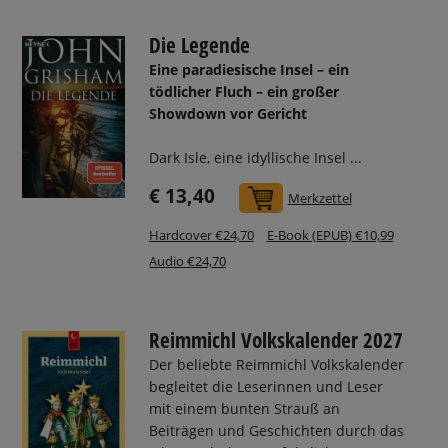
Die Legende
Eine paradiesische Insel – ein
tödlicher Fluch – ein großer
Showdown vor Gericht
Dark Isle, eine idyllische Insel ...
€ 13,40
In den Warenkorb
Merkzettel
Hardcover €24,70
E-Book (EPUB) €10,99
Audio €24,70
Reimmichl Volkskalender 2027
Der beliebte Reimmichl Volkskalender
begleitet die Leserinnen und Leser
mit einem bunten Strauß an
Beiträgen und Geschichten durch das