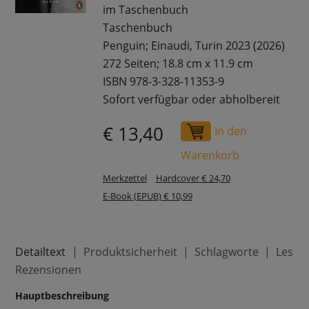
im Taschenbuch
Taschenbuch
Penguin; Einaudi, Turin 2023 (2026)
272 Seiten; 18.8 cm x 11.9 cm
ISBN 978-3-328-11353-9
Sofort verfügbar oder abholbereit
€ 13,40
In den
Warenkorb
Merkzettel
Hardcover € 24,70
E-Book (EPUB) € 10,99
Detailtext
Produktsicherheit
Schlagworte
Leser
Rezensionen
Hauptbeschreibung