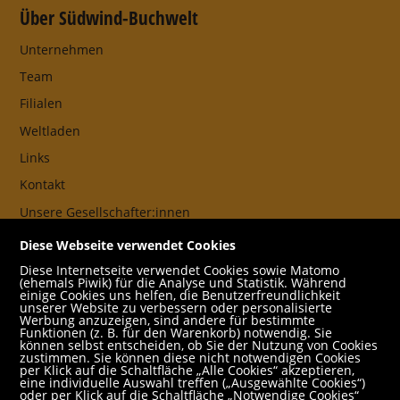
Über Südwind-Buchwelt
Unternehmen
Team
Filialen
Weltladen
Links
Kontakt
Unsere Gesellschafter:innen
AGB
Diese Webseite verwendet Cookies
Impressum
Diese Internetseite verwendet Cookies sowie Matomo
(ehemals Piwik) für die Analyse und Statistik. Während
Datenschutz- und Cookieerklärung
einige Cookies uns helfen, die Benutzerfreundlichkeit
unserer Website zu verbessern oder personalisierte
Werbung anzuzeigen, sind andere für bestimmte
Freund:innen
Funktionen (z. B. für den Warenkorb) notwendig. Sie
können selbst entscheiden, ob Sie der Nutzung von Cookies
Service
zustimmen. Sie können diese nicht notwendigen Cookies
per Klick auf die Schaltfläche „Alle Cookies“ akzeptieren,
Jobs
eine individuelle Auswahl treffen („Ausgewählte Cookies“)
oder per Klick auf die Schaltfläche „Notwendige Cookies“