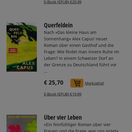
E-Book (EPUB) €20,99
Querfeldein
Nach »Das kleine Haus am
Sonnenhang« Alex Capus’ neuer
Roman über einen Gasthof und die
Frage: Wie findet man innere Ruhe im
Leben? In einem Schweizer Dorf an
der Grenze zu Deutschland führt vor
...
€ 25,70
In den Warenkorb
Merkzettel
E-Book (EPUB) €19,99
Über vier Leben
»Ein feinfühliger Roman über vier
Frauen und die Frage, was uns prägt«