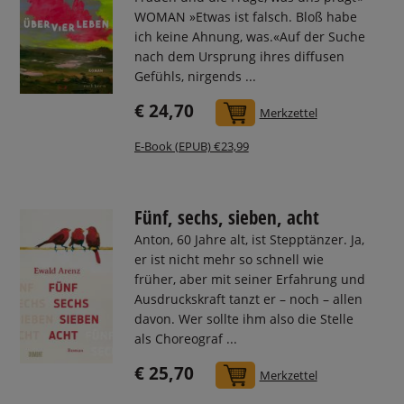
WOMAN »Etwas ist falsch. Bloß habe
ich keine Ahnung, was.«Auf der Suche
nach dem Ursprung ihres diffusen
Gefühls, nirgends ...
€ 24,70
In den Warenkorb
Merkzettel
E-Book (EPUB) €23,99
Fünf, sechs, sieben, acht
Anton, 60 Jahre alt, ist Stepptänzer. Ja,
er ist nicht mehr so schnell wie
früher, aber mit seiner Erfahrung und
Ausdruckskraft tanzt er – noch – allen
davon. Wer sollte ihm also die Stelle
als Choreograf ...
€ 25,70
In den Warenkorb
Merkzettel