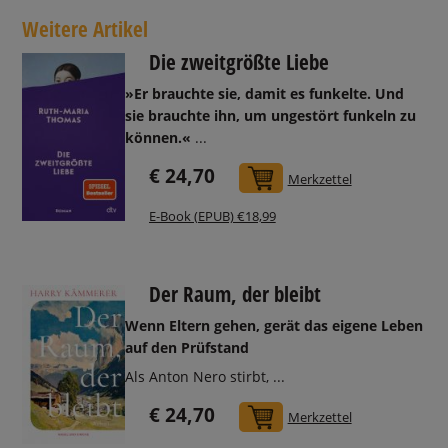
Weitere Artikel
Die zweitgrößte Liebe
»Er brauchte sie, damit es funkelte. Und
sie brauchte ihn, um ungestört funkeln zu
können.«
...
€ 24,70
In den Warenkorb
Merkzettel
E-Book (EPUB) €18,99
Der Raum, der bleibt
Wenn Eltern gehen, gerät das eigene Leben
auf den Prüfstand
Als Anton Nero stirbt, ...
€ 24,70
In den Warenkorb
Merkzettel