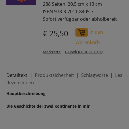
288 Seiten; 20.5 cm x 13 cm
ISBN 978-3-7011-8405-7
Sofort verfügbar oder abholbereit
€ 25,50
In den
Warenkorb
Merkzettel
E-Book (EPUB) € 19,99
Detailtext
Produktsicherheit
Schlagworte
Leser
Rezensionen
Hauptbeschreibung
Die Geschichte der zwei Kontinente in mir