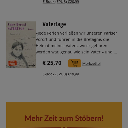
E-Book (EPUB) €20,99
Vatertage
»Jede Ferien verließen wir unseren Pariser
Vorort und fuhren in die Bretagne, die
Heimat meines Vaters, wo er geboren
worden war, genau wie sein Vater – und ...
€ 25,70
In den Warenkorb
Merkzettel
E-Book (EPUB) €19,99