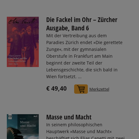
Die Fackel im Ohr – Zürcher
Ausgabe, Band 6
Mit der Vertreibung aus dem
Paradies Zürich endet »Die gerettete
Zunge«, mit der gymnasialen
Oberstufe in Frankfurt am Main
beginnt der zweite Teil der
Lebensgeschichte, die sich bald in
Wien fortsetzt. ...
€ 49,40
In den Warenkorb
Merkzettel
Masse und Macht
In seinem philosophischen
Hauptwerk »Masse und Macht«
beschäftigt sich Elias Canetti mit zwei