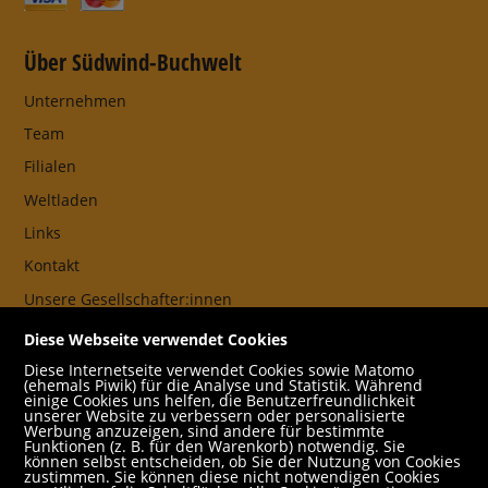
Über Südwind-Buchwelt
Unternehmen
Team
Filialen
Weltladen
Links
Kontakt
Unsere Gesellschafter:innen
AGB
Diese Webseite verwendet Cookies
Impressum
Diese Internetseite verwendet Cookies sowie Matomo
(ehemals Piwik) für die Analyse und Statistik. Während
Datenschutz- und Cookieerklärung
einige Cookies uns helfen, die Benutzerfreundlichkeit
unserer Website zu verbessern oder personalisierte
Werbung anzuzeigen, sind andere für bestimmte
Freund:innen
Funktionen (z. B. für den Warenkorb) notwendig. Sie
können selbst entscheiden, ob Sie der Nutzung von Cookies
Service
zustimmen. Sie können diese nicht notwendigen Cookies