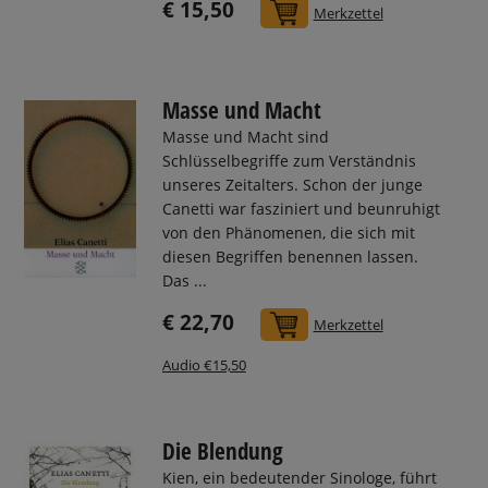
€ 15,50
In den Warenkorb
Merkzettel
Masse und Macht
Masse und Macht sind
Schlüsselbegriffe zum Verständnis
unseres Zeitalters. Schon der junge
Canetti war fasziniert und beunruhigt
von den Phänomenen, die sich mit
diesen Begriffen benennen lassen.
Das ...
€ 22,70
In den Warenkorb
Merkzettel
Audio €15,50
Die Blendung
Kien, ein bedeutender Sinologe, führt