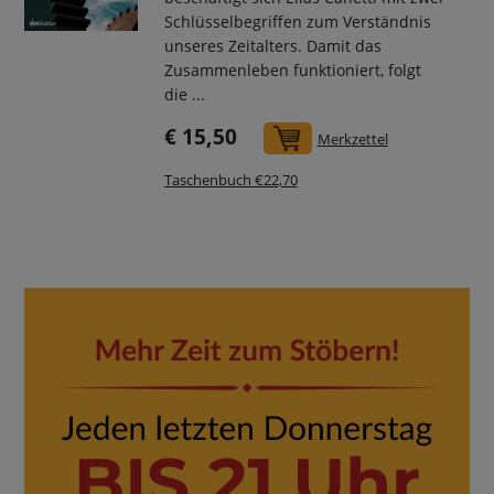
Schlüsselbegriffen zum Verständnis
unseres Zeitalters. Damit das
Zusammenleben funktioniert, folgt
die ...
€ 15,50
In den Warenkorb
Merkzettel
Taschenbuch €22,70