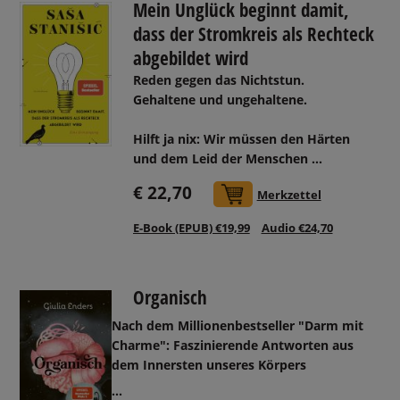
Mein Unglück beginnt damit,
dass der Stromkreis als Rechteck
abgebildet wird
Reden gegen das Nichtstun.
Gehaltene und ungehaltene.
Hilft ja nix: Wir müssen den Härten
und dem Leid der Menschen ...
€ 22,70
In den Warenkorb
Merkzettel
E-Book (EPUB) €19,99
Audio €24,70
Organisch
Nach dem Millionenbestseller "Darm mit
Charme": Faszinierende Antworten aus
dem Innersten unseres Körpers
...