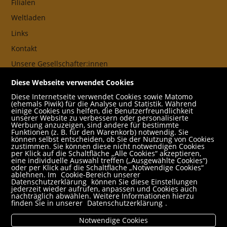
Filialen
Weltladen
Links
Kontakt
Unsere Gesellschafter:innen
AGB
Diese Webseite verwendet Cookies
Impressum
Diese Internetseite verwendet Cookies sowie Matomo
(ehemals Piwik) für die Analyse und Statistik. Während
Datenschutz- und Cookieerklärung
einige Cookies uns helfen, die Benutzerfreundlichkeit
unserer Website zu verbessern oder personalisierte
Werbung anzuzeigen, sind andere für bestimmte
Freund:innen
Funktionen (z. B. für den Warenkorb) notwendig. Sie
können selbst entscheiden, ob Sie der Nutzung von Cookies
Service
zustimmen. Sie können diese nicht notwendigen Cookies
per Klick auf die Schaltfläche „Alle Cookies“ akzeptieren,
Jobs
eine individuelle Auswahl treffen („Ausgewählte Cookies“)
oder per Klick auf die Schaltfläche „Notwendige Cookies“
ablehnen. Im
Cookie-Bereich unserer
Newsletter abonnieren
Datenschutzerklärung
können Sie diese Einstellungen
jederzeit wieder aufrufen, anpassen und Cookies auch
Schulbuchservice
nachträglich abwählen. Weitere Informationen hierzu
finden Sie in unserer
Datenschutzerklärung
.
Rund um den Einkauf
Notwendige Cookies
Versandbedingungen