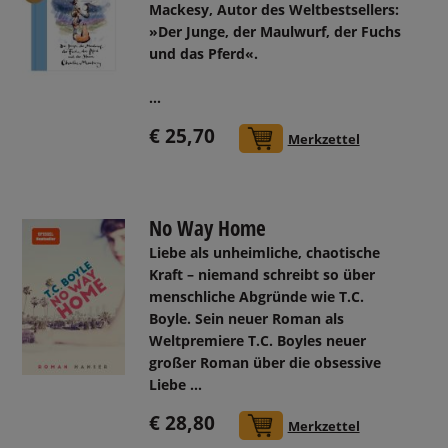
Mackesy, Autor des Weltbestsellers:
»Der Junge, der Maulwurf, der Fuchs
und das Pferd«.
...
€ 25,70
In den Warenkorb
Merkzettel
No Way Home
Liebe als unheimliche, chaotische
Kraft – niemand schreibt so über
menschliche Abgründe wie T.C.
Boyle. Sein neuer Roman als
Weltpremiere T.C. Boyles neuer
großer Roman über die obsessive
Liebe ...
€ 28,80
In den Warenkorb
Merkzettel