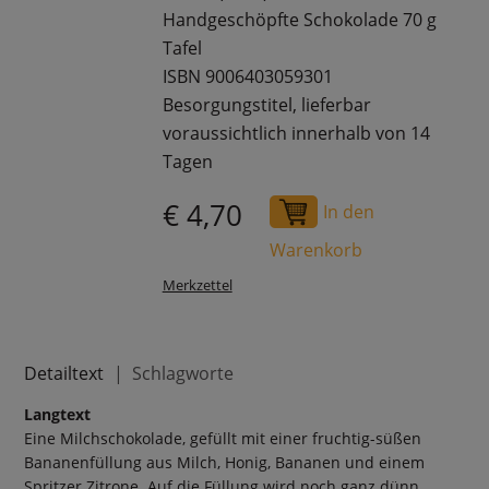
Handgeschöpfte Schokolade 70 g
Tafel
ISBN 9006403059301
Besorgungstitel, lieferbar
voraussichtlich innerhalb von 14
Tagen
€ 4,70
In den
Warenkorb
Merkzettel
Detailtext
Schlagworte
Langtext
Eine Milchschokolade, gefüllt mit einer fruchtig-süßen
Bananenfüllung aus Milch, Honig, Bananen und einem
Spritzer Zitrone. Auf die Füllung wird noch ganz dünn