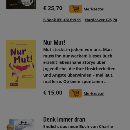
€ 25,70
In den Warenkorb
Merkzettel
E-Book (EPUB) €19,99
Hardcover €25,70
Nur Mut!
Mut steckt in jedem von uns. Man
muss ihn nur wecken! Dieses Buch
erzählt lebensnahe Storys über
Jugendliche, die ihre Unsicherheiten
und Ängste überwinden – mal laut,
mal leise. Ob beim spontanen ...
€ 15,00
In den Warenkorb
Merkzettel
Denk immer dran
Endlich: das neue Buch von Charlie