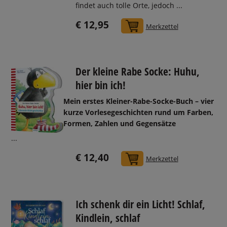
findet auch tolle Orte, jedoch ...
€ 12,95
In den Warenkorb
Merkzettel
Der kleine Rabe Socke: Huhu,
hier bin ich!
Mein erstes Kleiner-Rabe-Socke-Buch – vier
kurze Vorlesegeschichten rund um Farben,
Formen, Zahlen und Gegensätze
...
€ 12,40
In den Warenkorb
Merkzettel
Ich schenk dir ein Licht! Schlaf,
Kindlein, schlaf