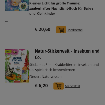
Kleines Licht für große Träume:
zauberhaftes Nachtlicht-Buch für Babys
und Kleinkinder
...
€ 20,60
In den Warenkorb
Merkzettel
Natur-Stickerwelt - Insekten und
Co.
Stickerspaß mit Krabbeltieren: Insekten und
Co. spielerisch kennenlernen
Fördert Naturwissen ...
€ 6,20
In den Warenkorb
Merkzettel