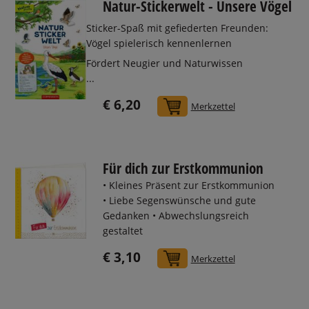
Natur-Stickerwelt - Unsere Vögel
Sticker-Spaß mit gefiederten Freunden:
Vögel spielerisch kennenlernen
Fördert Neugier und Naturwissen
...
€ 6,20
In den Warenkorb
Merkzettel
Für dich zur Erstkommunion
• Kleines Präsent zur Erstkommunion
• Liebe Segenswünsche und gute
Gedanken • Abwechslungsreich
gestaltet
€ 3,10
In den Warenkorb
Merkzettel