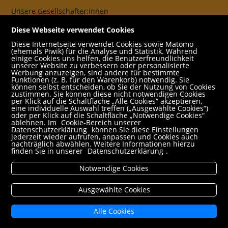
Unsere Gesellschafter:innen
AGB
Diese Webseite verwendet Cookies
Impressum
Diese Internetseite verwendet Cookies sowie Matomo
(ehemals Piwik) für die Analyse und Statistik. Während
Datenschutz- und Cookieerklärung
einige Cookies uns helfen, die Benutzerfreundlichkeit
unserer Website zu verbessern oder personalisierte
Werbung anzuzeigen, sind andere für bestimmte
Freund:innen
Funktionen (z. B. für den Warenkorb) notwendig. Sie
können selbst entscheiden, ob Sie der Nutzung von Cookies
Service
zustimmen. Sie können diese nicht notwendigen Cookies
per Klick auf die Schaltfläche „Alle Cookies“ akzeptieren,
Jobs
eine individuelle Auswahl treffen („Ausgewählte Cookies“)
oder per Klick auf die Schaltfläche „Notwendige Cookies“
ablehnen. Im
Cookie-Bereich unserer
Newsletter abonnieren
Datenschutzerklärung
können Sie diese Einstellungen
jederzeit wieder aufrufen, anpassen und Cookies auch
Schulbuchservice
nachträglich abwählen. Weitere Informationen hierzu
finden Sie in unserer
Datenschutzerklärung
.
Rund um den Einkauf
Notwendige Cookies
Versandbedingungen
Filialabholung
Ausgewählte Cookies
Erweiterte Suche
Alle Cookies
Mein Konto