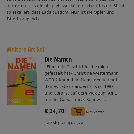
perfekten Fassade abspielt, will keiner sehen, bis ein Streit
so eskaliert, dass Lada zusticht. Nun ist sie Opfer und
Täterin zugleich …
Weitere Artikel
Die Namen
»Eine tolle Geschichte, die mich
gefesselt hat« Christine Westermann,
WDR 2 Kann dein Name den Verlauf
deines Lebens ändern? Es ist 1987
und Cora ist auf dem Weg zum Amt,
um die Geburt ihres Sohnes ...
€ 24,70
In den Warenkorb
Merkzettel
E-Book (EPUB) €23,99