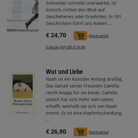
Schneider schreibt unerwartet, ist
kritisch, richtet den Blick auf
Geschehenes oder Ersehntes. In 101
Geschichten führt uns Robert ...
€ 24,70
In den Warenkorb
Merkzettel
E-Book (EPUB) €18,99
Wut und Liebe
Noah ist ein Künstler Anfang dreißig.
Das Gehalt seiner Freundin Camilla
reicht knapp für sie beide. Camilla
jedoch hat sich mehr vom Leben
erhofft, weshalb sie sich von Noah
trennt. Es ist eine Kopfentscheidung,
...
€ 26,80
In den Warenkorb
Merkzettel