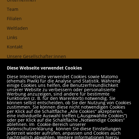
Team
Filialen
Weltladen
Links
Kontakt
Unsere Gesellschafter:innen
AGB
Diese Webseite verwendet Cookies
Impressum
Diese Internetseite verwendet Cookies sowie Matomo
(ehemals Piwik) für die Analyse und Statistik. Während
Datenschutz- und Cookieerklärung
einige Cookies uns helfen, die Benutzerfreundlichkeit
unserer Website zu verbessern oder personalisierte
Werbung anzuzeigen, sind andere für bestimmte
Freund:innen
Funktionen (z. B. für den Warenkorb) notwendig. Sie
können selbst entscheiden, ob Sie der Nutzung von Cookies
Service
zustimmen. Sie können diese nicht notwendigen Cookies
per Klick auf die Schaltfläche „Alle Cookies“ akzeptieren,
Jobs
eine individuelle Auswahl treffen („Ausgewählte Cookies“)
oder per Klick auf die Schaltfläche „Notwendige Cookies“
ablehnen. Im
Cookie-Bereich unserer
Newsletter abonnieren
Datenschutzerklärung
können Sie diese Einstellungen
jederzeit wieder aufrufen, anpassen und Cookies auch
Schulbuchservice
nachträglich abwählen. Weitere Informationen hierzu