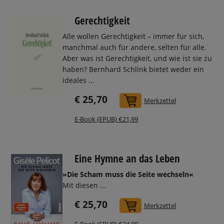
Gerechtigkeit
Alle wollen Gerechtigkeit – immer für sich,
manchmal auch für andere, selten für alle.
Aber was ist Gerechtigkeit, und wie ist sie zu
haben? Bernhard Schlink bietet weder ein
ideales ...
€ 25,70
In den Warenkorb
Merkzettel
E-Book (EPUB) €21,99
Eine Hymne an das Leben
»Die Scham muss die Seite wechseln«
Mit diesen ...
€ 25,70
In den Warenkorb
Merkzettel