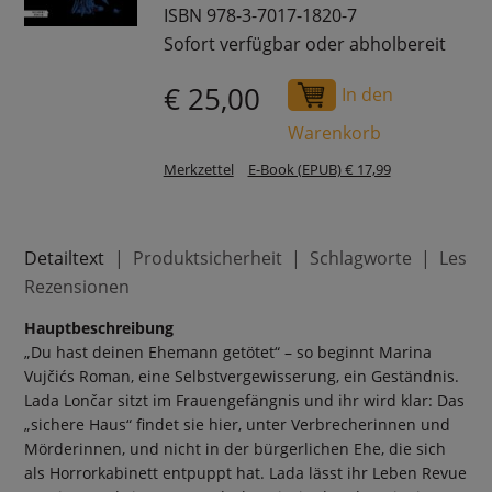
ISBN 978-3-7017-1820-7
Sofort verfügbar oder abholbereit
€ 25,00
In den
Warenkorb
Merkzettel
E-Book (EPUB) € 17,99
Detailtext
Produktsicherheit
Schlagworte
Leser
Rezensionen
Hauptbeschreibung
„Du hast deinen Ehemann getötet“ – so beginnt Marina
Vujčićs Roman, eine Selbstvergewisserung, ein Geständnis.
Lada Lončar sitzt im Frauengefängnis und ihr wird klar: Das
„sichere Haus“ findet sie hier, unter Verbrecherinnen und
Mörderinnen, und nicht in der bürgerlichen Ehe, die sich
als Horrorkabinett entpuppt hat. Lada lässt ihr Leben Revue