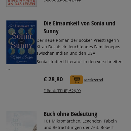
E-Book (EPUB) €24,99
Die Einsamkeit von Sonia und
Sunny
Der neue Roman der Booker-Preisträgerin
Kiran Desai: ein leuchtendes Familienepos
zwischen Indien und den USA
Sonia studiert Literatur in den verschneiten
...
€ 28,80
In den Warenkorb
Merkzettel
E-Book (EPUB) €26,99
Buch ohne Bedeutung
101 Mikromärchen, Legenden, Fabeln
und Betrachtungen der Zeit. Robert