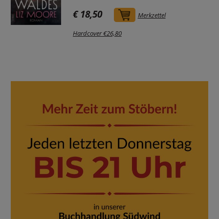
€ 18,50
In den Warenkorb
Merkzettel
Hardcover €26,80