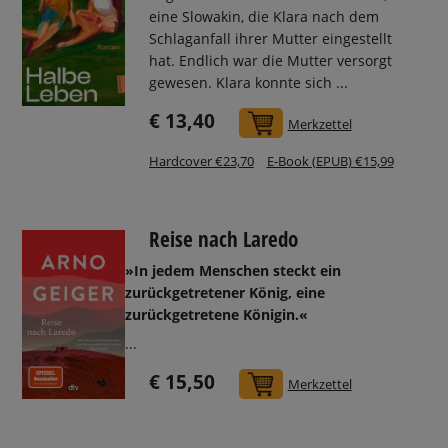
eine Slowakin, die Klara nach dem
Schlaganfall ihrer Mutter eingestellt
hat. Endlich war die Mutter versorgt
gewesen. Klara konnte sich ...
€ 13,40
In den Warenkorb
Merkzettel
Hardcover €23,70
E-Book (EPUB) €15,99
Reise nach Laredo
»In jedem Menschen steckt ein
zurückgetretener König, eine
zurückgetretene Königin.«
...
€ 15,50
In den Warenkorb
Merkzettel