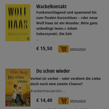
Wackelkontakt
Funkenschlagend und spannend bis
zum finalen Kurzschluss – »der neue
Wolf Haas ist ein Wunder. Bitte ganz
unbedingt lesen.« Adam
Soboczynski, Die Zeit
...
€ 15,50
In den Warenkorb
Merkzettel
Du schon wieder
Vorbei ist vorbei – oder verdient die Liebe
doch noch eine zweite Chance?
Krankenhausärztin ...
€ 14,40
In den Warenkorb
Merkzettel