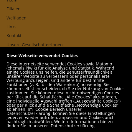
Filialen
Weltladen
Links
Kontakt
Unsere Gesellschafter:innen
AGB
Diese Webseite verwendet Cookies
Impressum
Diese Internetseite verwendet Cookies sowie Matomo
(ehemals Piwik) für die Analyse und Statistik. Während
Datenschutz- und Cookieerklärung
einige Cookies uns helfen, die Benutzerfreundlichkeit
unserer Website zu verbessern oder personalisierte
Werbung anzuzeigen, sind andere für bestimmte
Freund:innen
Funktionen (z. B. für den Warenkorb) notwendig. Sie
können selbst entscheiden, ob Sie der Nutzung von Cookies
Service
zustimmen. Sie können diese nicht notwendigen Cookies
per Klick auf die Schaltfläche „Alle Cookies“ akzeptieren,
Jobs
eine individuelle Auswahl treffen („Ausgewählte Cookies“)
oder per Klick auf die Schaltfläche „Notwendige Cookies“
ablehnen. Im
Cookie-Bereich unserer
Newsletter abonnieren
Datenschutzerklärung
können Sie diese Einstellungen
jederzeit wieder aufrufen, anpassen und Cookies auch
Schulbuchservice
nachträglich abwählen. Weitere Informationen hierzu
finden Sie in unserer
Datenschutzerklärung
.
Rund um den Einkauf