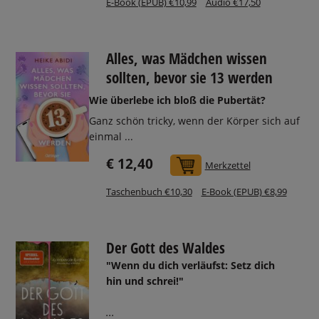
E-Book (EPUB) €10,99
Audio €17,50
Alles, was Mädchen wissen
sollten, bevor sie 13 werden
Wie überlebe ich bloß die Pubertät?
Ganz schön tricky, wenn der Körper sich auf
einmal ...
€ 12,40
In den Warenkorb
Merkzettel
Taschenbuch €10,30
E-Book (EPUB) €8,99
Der Gott des Waldes
"Wenn du dich verläufst: Setz dich
hin und schrei!"
...