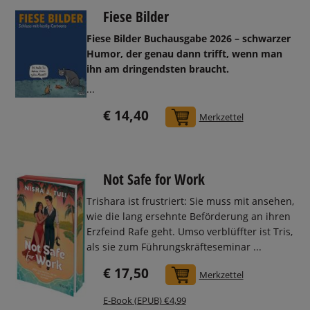
Fiese Bilder
Fiese Bilder Buchausgabe 2026 – schwarzer
Humor, der genau dann trifft, wenn man
ihn am dringendsten braucht.
...
€ 14,40
In den Warenkorb
Merkzettel
Not Safe for Work
Trishara ist frustriert: Sie muss mit ansehen,
wie die lang ersehnte Beförderung an ihren
Erzfeind Rafe geht. Umso verblüffter ist Tris,
als sie zum Führungskräfteseminar ...
€ 17,50
In den Warenkorb
Merkzettel
E-Book (EPUB) €4,99