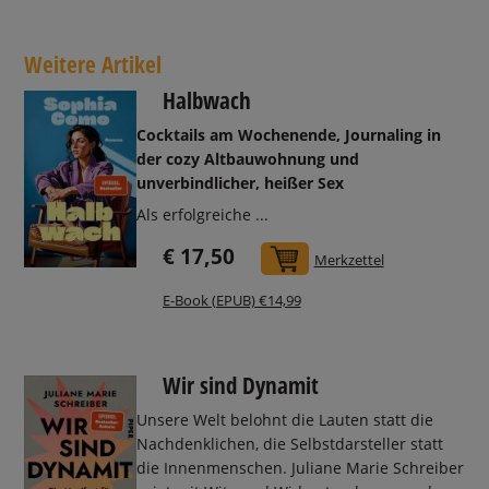
Weitere Artikel
Halbwach
Cocktails am Wochenende, Journaling in
der cozy Altbauwohnung und
unverbindlicher, heißer Sex
Als erfolgreiche ...
€ 17,50
In den Warenkorb
Merkzettel
E-Book (EPUB) €14,99
Wir sind Dynamit
Unsere Welt belohnt die Lauten statt die
Nachdenklichen, die Selbstdarsteller statt
die Innenmenschen. Juliane Marie Schreiber