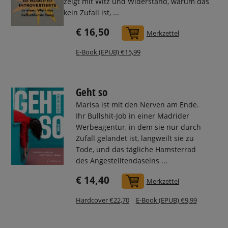
zeigt mit Witz und Widerstand, warum das
kein Zufall ist, ...
€ 16,50
In den Warenkorb
Merkzettel
E-Book (EPUB) €15,99
Geht so
Marisa ist mit den Nerven am Ende.
Ihr Bullshit-Job in einer Madrider
Werbeagentur, in dem sie nur durch
Zufall gelandet ist, langweilt sie zu
Tode, und das tägliche Hamsterrad
des Angestelltendaseins ...
€ 14,40
In den Warenkorb
Merkzettel
Hardcover €22,70
E-Book (EPUB) €9,99