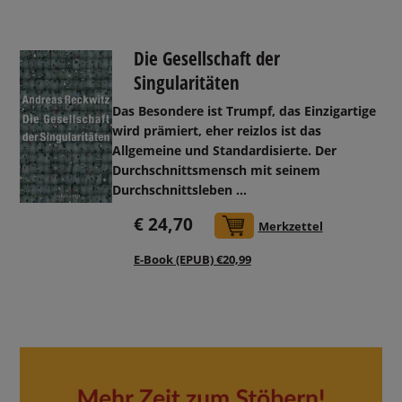
Die Gesellschaft der
Singularitäten
Das Besondere ist Trumpf, das Einzigartige
wird prämiert, eher reizlos ist das
Allgemeine und Standardisierte. Der
Durchschnittsmensch mit seinem
Durchschnittsleben ...
€ 24,70
In den Warenkorb
Merkzettel
E-Book (EPUB) €20,99