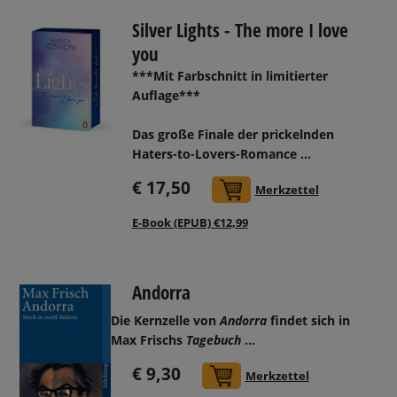
Silver Lights - The more I love
you
***Mit Farbschnitt in limitierter
Auflage***
Das große Finale der prickelnden
Haters-to-Lovers-Romance ...
€ 17,50
In den Warenkorb
Merkzettel
E-Book (EPUB) €12,99
Andorra
Die Kernzelle von
Andorra
findet sich in
Max Frischs
Tagebuch
...
€ 9,30
In den Warenkorb
Merkzettel