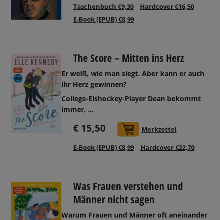
Taschenbuch €9,30
Hardcover €16,50
E-Book (EPUB) €8,99
The Score – Mitten ins Herz
Er weiß, wie man siegt. Aber kann er auch
ihr Herz gewinnen?
College-Eishockey-Player Dean bekommt
immer, ...
€ 15,50
In den Warenkorb
Merkzettel
E-Book (EPUB) €8,99
Hardcover €22,70
Was Frauen verstehen und
Männer nicht sagen
Warum Frauen und Männer oft aneinander