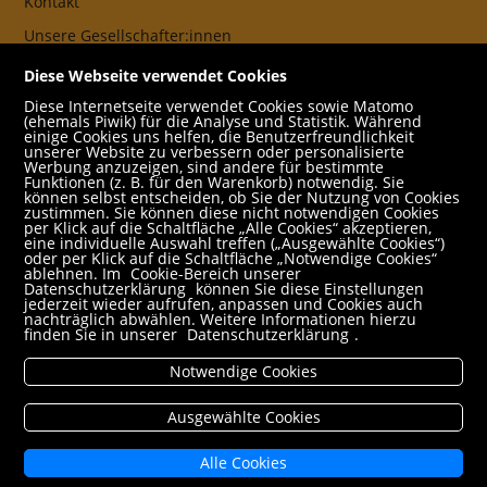
Kontakt
Unsere Gesellschafter:innen
AGB
Diese Webseite verwendet Cookies
Impressum
Diese Internetseite verwendet Cookies sowie Matomo
(ehemals Piwik) für die Analyse und Statistik. Während
Datenschutz- und Cookieerklärung
einige Cookies uns helfen, die Benutzerfreundlichkeit
unserer Website zu verbessern oder personalisierte
Werbung anzuzeigen, sind andere für bestimmte
Freund:innen
Funktionen (z. B. für den Warenkorb) notwendig. Sie
können selbst entscheiden, ob Sie der Nutzung von Cookies
Service
zustimmen. Sie können diese nicht notwendigen Cookies
per Klick auf die Schaltfläche „Alle Cookies“ akzeptieren,
Jobs
eine individuelle Auswahl treffen („Ausgewählte Cookies“)
oder per Klick auf die Schaltfläche „Notwendige Cookies“
ablehnen. Im
Cookie-Bereich unserer
Newsletter abonnieren
Datenschutzerklärung
können Sie diese Einstellungen
jederzeit wieder aufrufen, anpassen und Cookies auch
Schulbuchservice
nachträglich abwählen. Weitere Informationen hierzu
finden Sie in unserer
Datenschutzerklärung
.
Rund um den Einkauf
Notwendige Cookies
Versandbedingungen
Filialabholung
Ausgewählte Cookies
Erweiterte Suche
Alle Cookies
Mein Konto