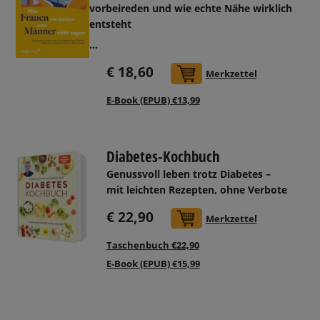
vorbeireden und wie echte Nähe wirklich
entsteht
...
€ 18,60
In den Warenkorb
Merkzettel
E-Book (EPUB) €13,99
Diabetes-Kochbuch
Genussvoll leben trotz Diabetes –
mit leichten Rezepten, ohne Verbote
€ 22,90
In den Warenkorb
Merkzettel
Taschenbuch €22,90
E-Book (EPUB) €15,99