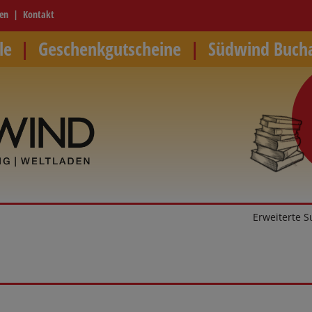
ren
Kontakt
le
Geschenkgutscheine
Südwind Buch
Erweiterte 