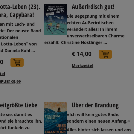
otta-Leben (23).
Außerirdisch gut!
ra, Capybara!
Die Begegnung mit einem
echten Außerirdischen
n mit Lach- und
verändert alles! In ihrem
ie: Der neuste Band
unverwechselbaren Charme
ationalen
erzählt
Christine Nöstlinger ...
n Lotta-Leben“ von
d Daniela Kohl ...
€ 14,00
In den 
40
In den Warenkorb
Merkzettel
tel
EPUB) €9,99
eitgrößte Liebe
Über der Brandung
te sie, damit es
»Ich will kein gutes Ende,
Und sie brauchte ihn,
sondern einen neuen Anfang.«
ört funkeln zu
Alles hinter sich lassen und ans