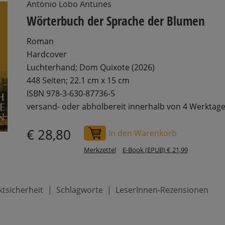
António Lobo Antunes
Wörterbuch der Sprache der Blumen
Roman
Hardcover
Luchterhand; Dom Quixote (2026)
448 Seiten; 22.1 cm x 15 cm
ISBN 978-3-630-87736-5
versand- oder abholbereit innerhalb von 4 Werktag
€ 28,80
In den Warenkorb
Merkzettel
E-Book (EPUB) € 21,99
tsicherheit
Schlagworte
LeserInnen-Rezensionen