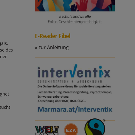
E-Reader Fibel
als.
zur Anleitung
sse des
iner
egnet
n
sucht