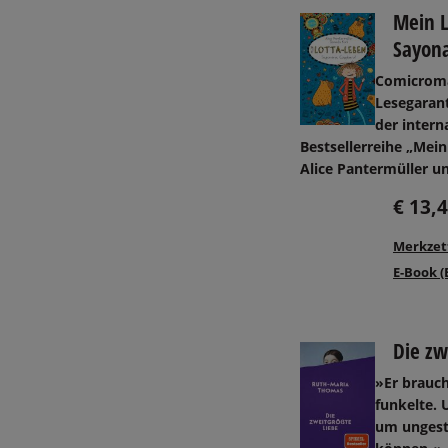
Mein L
Sayona
Comicroma
Lesegarant
der intern
Bestsellerreihe „Mei
Alice Pantermüller un
€ 13,
Merkzet
E-Book (
Die zw
»Er brauch
funkelte. 
um ungest