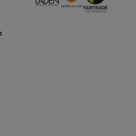
t
n Warenkorb