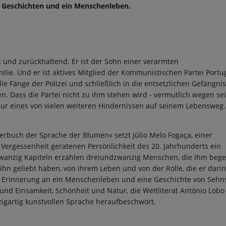
3 Geschichten und ein Menschenleben.
nt und zurückhaltend. Er ist der Sohn einer verarmten
lie. Und er ist aktives Mitglied der Kommunistischen Partei Portug
die Fänge der Polizei und schließlich in die entsetzlichen Gefängni
n. Dass die Partei nicht zu ihm stehen wird - vermutlich wegen se
 nur eines von vielen weiteren Hindernissen auf seinem Lebensweg.
rbuch der Sprache der Blumen« setzt Júlio Melo Fogaça, einer
Vergessenheit geratenen Persönlichkeit des 20. Jahrhunderts ein
wanzig Kapiteln erzählen dreiundzwanzig Menschen, die ihm beg
 ihn geliebt haben, von ihrem Leben und von der Rolle, die er dari
die Erinnerung an ein Menschenleben und eine Geschichte von Sehn
nd Einsamkeit, Schönheit und Natur, die Weltliterat António Lobo
zigartig kunstvollen Sprache heraufbeschwört.