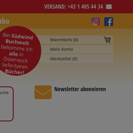
VERSAND: +43 1 405 44 34
abo
Bei
Südwind
Warenkorb (
0
)
Buchwelt
bekomme ich
Mein Konto
alle
in
Österreich
Merkzettel (
0
)
lieferbaren
Bücher!
Newsletter abonnieren
Suche