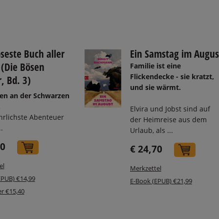
seste Buch aller
Ein Samstag im Augus
 (Die Bösen
Familie ist eine
Flickendecke - sie kratzt,
, Bd. 3)
und sie wärmt.
n an der Schwarzen
.
Elvira und Jobst sind auf
hrlichste Abenteuer
der Heimreise aus dem
.
Urlaub, als ...
50
In den Warenkorb
€ 24,70
In de
el
Merkzettel
EPUB) €14,99
E-Book (EPUB) €21,99
r €15,40