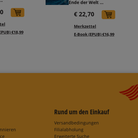
...
Ende der Welt ...
70
In den Warenkorb
€ 22,70
In den 
tel
Merkzettel
EPUB) €18,99
E-Book (EPUB) €16,99
Rund um den Einkauf
Versandbedingungen
onnieren
Filialabholung
ice
Erweiterte Suche