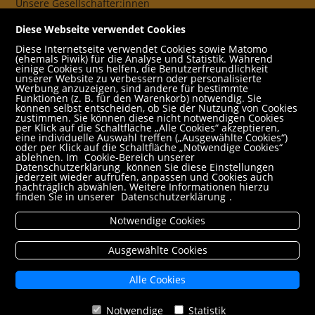
Unsere Gesellschafter:innen
AGB
Diese Webseite verwendet Cookies
Impressum
Diese Internetseite verwendet Cookies sowie Matomo
(ehemals Piwik) für die Analyse und Statistik. Während
Datenschutz- und Cookieerklärung
einige Cookies uns helfen, die Benutzerfreundlichkeit
unserer Website zu verbessern oder personalisierte
Werbung anzuzeigen, sind andere für bestimmte
Freund:innen
Funktionen (z. B. für den Warenkorb) notwendig. Sie
können selbst entscheiden, ob Sie der Nutzung von Cookies
Service
zustimmen. Sie können diese nicht notwendigen Cookies
per Klick auf die Schaltfläche „Alle Cookies“ akzeptieren,
Jobs
eine individuelle Auswahl treffen („Ausgewählte Cookies“)
oder per Klick auf die Schaltfläche „Notwendige Cookies“
ablehnen. Im
Cookie-Bereich unserer
Newsletter abonnieren
Datenschutzerklärung
können Sie diese Einstellungen
jederzeit wieder aufrufen, anpassen und Cookies auch
Schulbuchservice
nachträglich abwählen. Weitere Informationen hierzu
finden Sie in unserer
Datenschutzerklärung
.
Rund um den Einkauf
Notwendige Cookies
Versandbedingungen
Filialabholung
Ausgewählte Cookies
Erweiterte Suche
Alle Cookies
Mein Konto
Notwendige
Statistik
VERTRAG WIDERRUFEN