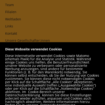
Team
Filialen
Weltladen
Links
Kontakt
Unsere Gesellschafter:innen
AGB
Diese Webseite verwendet Cookies
Impressum
Diese Internetseite verwendet Cookies sowie Matomo
(ehemals Piwik) für die Analyse und Statistik. Während
Datenschutz- und Cookieerklärung
einige Cookies uns helfen, die Benutzerfreundlichkeit
unserer Website zu verbessern oder personalisierte
Werbung anzuzeigen, sind andere für bestimmte
Freund:innen
Funktionen (z. B. für den Warenkorb) notwendig. Sie
können selbst entscheiden, ob Sie der Nutzung von Cookies
Service
zustimmen. Sie können diese nicht notwendigen Cookies
per Klick auf die Schaltfläche „Alle Cookies“ akzeptieren,
Jobs
eine individuelle Auswahl treffen („Ausgewählte Cookies“)
oder per Klick auf die Schaltfläche „Notwendige Cookies“
ablehnen. Im
Cookie-Bereich unserer
Newsletter abonnieren
Datenschutzerklärung
können Sie diese Einstellungen
jederzeit wieder aufrufen, anpassen und Cookies auch
Schulbuchservice
nachträglich abwählen. Weitere Informationen hierzu
finden Sie in unserer
Datenschutzerklärung
.