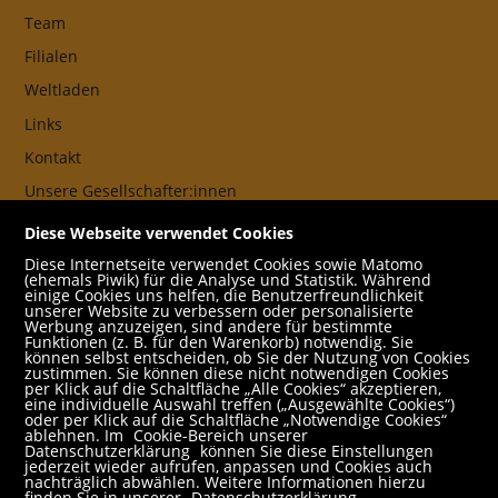
Team
Filialen
Weltladen
Links
Kontakt
Unsere Gesellschafter:innen
AGB
Diese Webseite verwendet Cookies
Impressum
Diese Internetseite verwendet Cookies sowie Matomo
(ehemals Piwik) für die Analyse und Statistik. Während
Datenschutz- und Cookieerklärung
einige Cookies uns helfen, die Benutzerfreundlichkeit
unserer Website zu verbessern oder personalisierte
Werbung anzuzeigen, sind andere für bestimmte
Freund:innen
Funktionen (z. B. für den Warenkorb) notwendig. Sie
können selbst entscheiden, ob Sie der Nutzung von Cookies
Service
zustimmen. Sie können diese nicht notwendigen Cookies
per Klick auf die Schaltfläche „Alle Cookies“ akzeptieren,
Jobs
eine individuelle Auswahl treffen („Ausgewählte Cookies“)
oder per Klick auf die Schaltfläche „Notwendige Cookies“
ablehnen. Im
Cookie-Bereich unserer
Newsletter abonnieren
Datenschutzerklärung
können Sie diese Einstellungen
jederzeit wieder aufrufen, anpassen und Cookies auch
Schulbuchservice
nachträglich abwählen. Weitere Informationen hierzu
finden Sie in unserer
Datenschutzerklärung
.