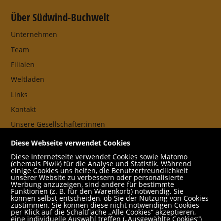
Über Südwind-Buchwelt
Unternehmen
Team
Filialen
Weltladen
Links
Kontakt
Unsere Gesellschafter:innen
AGB
Diese Webseite verwendet Cookies
Impressum
Diese Internetseite verwendet Cookies sowie Matomo
(ehemals Piwik) für die Analyse und Statistik. Während
Datenschutz- und Cookieerklärung
einige Cookies uns helfen, die Benutzerfreundlichkeit
unserer Website zu verbessern oder personalisierte
Werbung anzuzeigen, sind andere für bestimmte
Freund:innen
Funktionen (z. B. für den Warenkorb) notwendig. Sie
können selbst entscheiden, ob Sie der Nutzung von Cookies
Service
zustimmen. Sie können diese nicht notwendigen Cookies
per Klick auf die Schaltfläche „Alle Cookies“ akzeptieren,
Jobs
eine individuelle Auswahl treffen („Ausgewählte Cookies“)