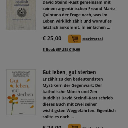
David Steindl-Rast gemeinsam mit
seinem argentinischen Freund Mario
Quintana der Frage nach, was im
Leben wirklich zählt und worauf es
letztlich ankommt. In einfachen ...
€ 25,00
In den Warenkorb
Merkzettel
E-Book (EPUB) €19,99
Gut leben, gut sterben
Er zählt zu den bedeutendsten
Mystikern der Gegenwart: Der
katholische Mönch und Zen-
Buddhist David Steindl-Rast schrieb
dieses Buch mit zwei seiner
wichtigsten Weggefährten. Eigentlich
sollte es nach ...
€ 24,00