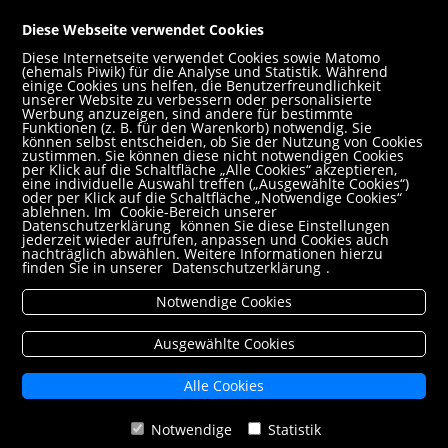
AGB
Diese Webseite verwendet Cookies
Impressum
Diese Internetseite verwendet Cookies sowie Matomo
(ehemals Piwik) für die Analyse und Statistik. Während
Datenschutz- und Cookieerklärung
einige Cookies uns helfen, die Benutzerfreundlichkeit
unserer Website zu verbessern oder personalisierte
Werbung anzuzeigen, sind andere für bestimmte
Freund:innen
Funktionen (z. B. für den Warenkorb) notwendig. Sie
können selbst entscheiden, ob Sie der Nutzung von Cookies
Service
zustimmen. Sie können diese nicht notwendigen Cookies
per Klick auf die Schaltfläche „Alle Cookies“ akzeptieren,
Jobs
eine individuelle Auswahl treffen („Ausgewählte Cookies“)
oder per Klick auf die Schaltfläche „Notwendige Cookies“
ablehnen. Im
Cookie-Bereich unserer
Newsletter abonnieren
Datenschutzerklärung
können Sie diese Einstellungen
jederzeit wieder aufrufen, anpassen und Cookies auch
Schulbuchservice
nachträglich abwählen. Weitere Informationen hierzu
finden Sie in unserer
Datenschutzerklärung
.
Rund um den Einkauf
Notwendige Cookies
Versandbedingungen
Filialabholung
Ausgewählte Cookies
Erweiterte Suche
Alle Cookies
Mein Konto
Notwendige
Statistik
VERTRAG WIDERRUFEN