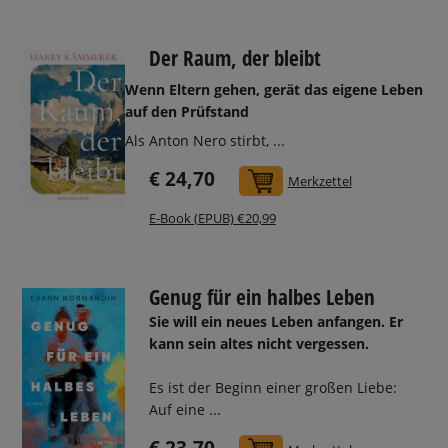
Der Raum, der bleibt
Wenn Eltern gehen, gerät das eigene Leben
auf den Prüfstand
Als Anton Nero stirbt, ...
€ 24,70
In den Warenkorb
Merkzettel
E-Book (EPUB) €20,99
Genug für ein halbes Leben
Sie will ein neues Leben anfangen. Er
kann sein altes nicht vergessen.
Es ist der Beginn einer großen Liebe:
Auf eine ...
€ 23,70