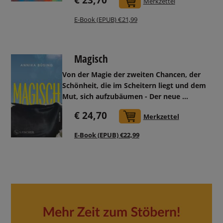
In den Warenkorb
Merkzettel
E-Book (EPUB) €21,99
Magisch
Von der Magie der zweiten Chancen, der
Schönheit, die im Scheitern liegt und dem
Mut, sich aufzubäumen -
Der neue ...
€ 24,70
In den Warenkorb
Merkzettel
E-Book (EPUB) €22,99