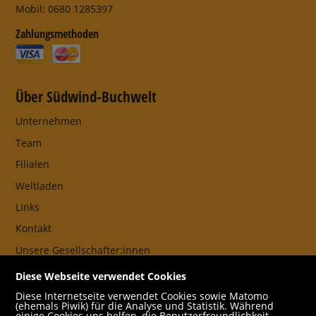
Mobil: 0680 1285397
Zahlungsmethoden
Über Südwind-Buchwelt
Unternehmen
Team
Filialen
Weltladen
Links
Kontakt
Unsere Gesellschafter:innen
AGB
Diese Webseite verwendet Cookies
Impressum
Diese Internetseite verwendet Cookies sowie Matomo
(ehemals Piwik) für die Analyse und Statistik. Während
Datenschutz- und Cookieerklärung
einige Cookies uns helfen, die Benutzerfreundlichkeit