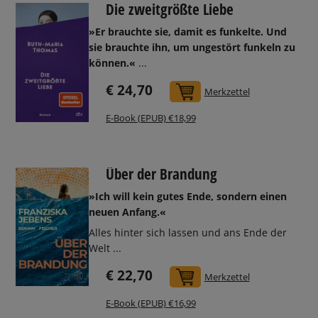
Die zweitgrößte Liebe
»Er brauchte sie, damit es funkelte. Und
sie brauchte ihn, um ungestört funkeln zu
können.«
...
€ 24,70
In den Warenkorb
Merkzettel
E-Book (EPUB) €18,99
Über der Brandung
»Ich will kein gutes Ende, sondern einen
neuen Anfang.«
Alles hinter sich lassen und ans Ende der
Welt ...
€ 22,70
In den Warenkorb
Merkzettel
E-Book (EPUB) €16,99