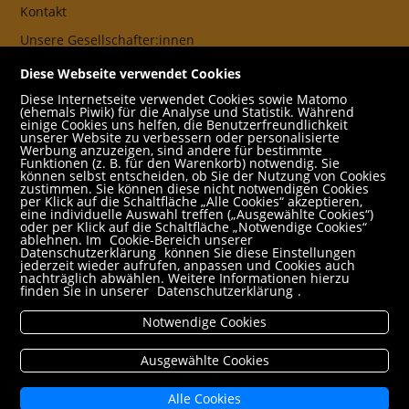
Kontakt
Unsere Gesellschafter:innen
AGB
Diese Webseite verwendet Cookies
Impressum
Diese Internetseite verwendet Cookies sowie Matomo
(ehemals Piwik) für die Analyse und Statistik. Während
Datenschutz- und Cookieerklärung
einige Cookies uns helfen, die Benutzerfreundlichkeit
unserer Website zu verbessern oder personalisierte
Werbung anzuzeigen, sind andere für bestimmte
Freund:innen
Funktionen (z. B. für den Warenkorb) notwendig. Sie
können selbst entscheiden, ob Sie der Nutzung von Cookies
Service
zustimmen. Sie können diese nicht notwendigen Cookies
per Klick auf die Schaltfläche „Alle Cookies“ akzeptieren,
Jobs
eine individuelle Auswahl treffen („Ausgewählte Cookies“)
oder per Klick auf die Schaltfläche „Notwendige Cookies“
ablehnen. Im
Cookie-Bereich unserer
Newsletter abonnieren
Datenschutzerklärung
können Sie diese Einstellungen
jederzeit wieder aufrufen, anpassen und Cookies auch
Schulbuchservice
nachträglich abwählen. Weitere Informationen hierzu
finden Sie in unserer
Datenschutzerklärung
.
Rund um den Einkauf
Notwendige Cookies
Versandbedingungen
Filialabholung
Ausgewählte Cookies
Erweiterte Suche
Alle Cookies