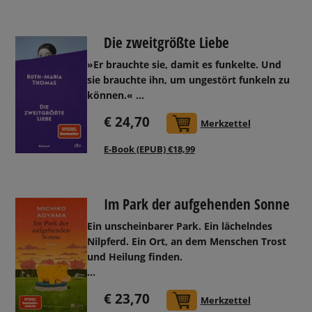
Die zweitgrößte Liebe
»Er brauchte sie, damit es funkelte. Und
sie brauchte ihn, um ungestört funkeln zu
können.«
...
€ 24,70
In den Warenkorb
Merkzettel
E-Book (EPUB) €18,99
Im Park der aufgehenden Sonne
Ein unscheinbarer Park. Ein lächelndes
Nilpferd. Ein Ort, an dem Menschen Trost
und Heilung finden.
...
€ 23,70
In den Warenkorb
Merkzettel