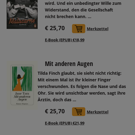
wird. Und ein unbedingter Wille zum
Widerstand, den die Gesellschaft
nicht brechen kann.
...
€ 25,70
In den Warenkorb
Merkzettel
E-Book (EPUB) €18,99
Mit anderen Augen
Tilda Finch glaubt, sie sieht nicht richtig:
Mit einem Mal ist ihr kleiner Finger
verschwunden. Es folgen die Nase und das
Ohr. Sie wird unsichtbar werden, sagt ihre
Ärztin, doch das ...
€ 25,70
In den Warenkorb
Merkzettel
E-Book (EPUB) €21,99