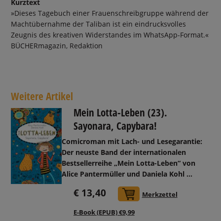
Kurztext
»Dieses Tagebuch einer Frauenschreibgruppe während der
Machtübernahme der Taliban ist ein eindrucksvolles
Zeugnis des kreativen Widerstandes im WhatsApp-Format.«
BÜCHERmagazin, Redaktion
Weitere Artikel
Mein Lotta-Leben (23).
Sayonara, Capybara!
Comicroman mit Lach- und Lesegarantie:
Der neuste Band der internationalen
Bestsellerreihe „Mein Lotta-Leben“ von
Alice Pantermüller und Daniela Kohl ...
€ 13,40
In den Warenkorb
Merkzettel
E-Book (EPUB) €9,99