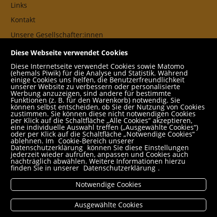
Links
Kontakt
Unsere Gesellschafter:innen
AGB
Diese Webseite verwendet Cookies
Impressum
Diese Internetseite verwendet Cookies sowie Matomo
(ehemals Piwik) für die Analyse und Statistik. Während
Datenschutz- und Cookieerklärung
einige Cookies uns helfen, die Benutzerfreundlichkeit
unserer Website zu verbessern oder personalisierte
Werbung anzuzeigen, sind andere für bestimmte
Freund:innen
Funktionen (z. B. für den Warenkorb) notwendig. Sie
können selbst entscheiden, ob Sie der Nutzung von Cookies
Service
zustimmen. Sie können diese nicht notwendigen Cookies
per Klick auf die Schaltfläche „Alle Cookies“ akzeptieren,
Jobs
eine individuelle Auswahl treffen („Ausgewählte Cookies“)
oder per Klick auf die Schaltfläche „Notwendige Cookies“
ablehnen. Im
Cookie-Bereich unserer
Newsletter abonnieren
Datenschutzerklärung
können Sie diese Einstellungen
jederzeit wieder aufrufen, anpassen und Cookies auch
Schulbuchservice
nachträglich abwählen. Weitere Informationen hierzu
finden Sie in unserer
Datenschutzerklärung
.
Rund um den Einkauf
Notwendige Cookies
Versandbedingungen
Filialabholung
Ausgewählte Cookies