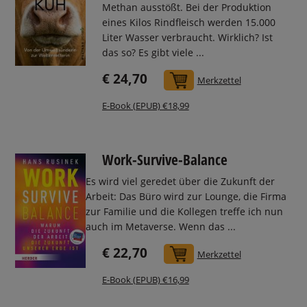
Methan ausstößt. Bei der Produktion
eines Kilos Rindfleisch werden 15.000
Liter Wasser verbraucht. Wirklich? Ist
das so? Es gibt viele ...
€ 24,70
In den Warenkorb
Merkzettel
E-Book (EPUB) €18,99
Work-Survive-Balance
Es wird viel geredet über die Zukunft der
Arbeit: Das Büro wird zur Lounge, die Firma
zur Familie und die Kollegen treffe ich nun
auch im Metaverse. Wenn das ...
€ 22,70
In den Warenkorb
Merkzettel
E-Book (EPUB) €16,99