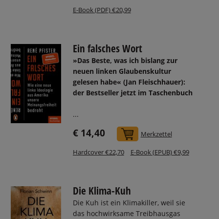
E-Book (PDF) €20,99
Ein falsches Wort
»Das Beste, was ich bislang zur
neuen linken Glaubenskultur
gelesen habe« (Jan Fleischhauer):
der Bestseller jetzt im Taschenbuch
...
€ 14,40
In den Warenkorb
Merkzettel
Hardcover €22,70
E-Book (EPUB) €9,99
Die Klima-Kuh
Die Kuh ist ein Klimakiller, weil sie
das hochwirksame Treibhausgas