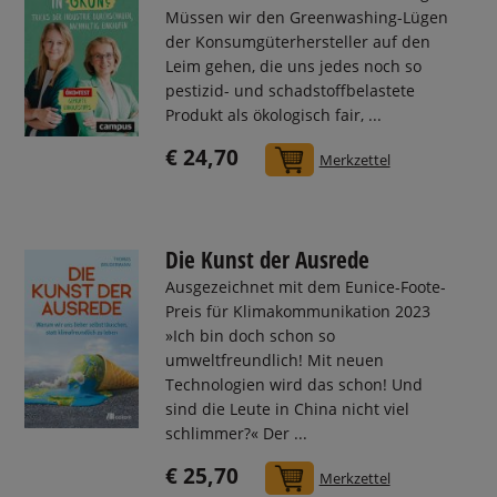
Müssen wir den Greenwashing-Lügen
der Konsumgüterhersteller auf den
Leim gehen, die uns jedes noch so
pestizid- und schadstoffbelastete
Produkt als ökologisch fair, ...
€ 24,70
In den Warenkorb
Merkzettel
Die Kunst der Ausrede
Ausgezeichnet mit dem Eunice-Foote-
Preis für Klimakommunikation 2023
»Ich bin doch schon so
umweltfreundlich! Mit neuen
Technologien wird das schon! Und
sind die Leute in China nicht viel
schlimmer?« Der ...
€ 25,70
In den Warenkorb
Merkzettel