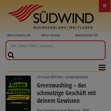
Warenkorb (
0
)
Mein Konto
Merkzettel (
0
)
SUCHEN
Ursula Bittner; Greenpeace
Greenwashing – das
schmutzige Geschäft mit
deinem Gewissen
Ein Greenpeace-Report. Wie