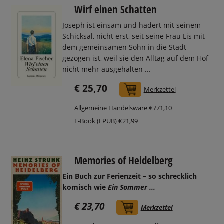
Wirf einen Schatten
Joseph ist einsam und hadert mit seinem
Schicksal, nicht erst, seit seine Frau Lis mit
dem gemeinsamen Sohn in die Stadt
gezogen ist, weil sie den Alltag auf dem Hof
nicht mehr ausgehalten ...
€ 25,70
In den Warenkorb
Merkzettel
Allgemeine Handelsware €771,10
E-Book (EPUB) €21,99
Memories of Heidelberg
Ein Buch zur Ferienzeit – so schrecklich
komisch wie
Ein
Sommer ...
€ 23,70
In den Warenkorb
Merkzettel