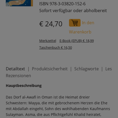
ISBN 978-3-03820-152-6
Sofort verfügbar oder abholbereit
€ 24,70
In den
Warenkorb
Merkzettel
E-Book (EPUB) € 18,99
Taschenbuch € 16,50
Detailtext
Produktsicherheit
Schlagworte
Leser
Rezensionen
Hauptbeschreibung
Das Dorf al-Awafi in Oman ist die Heimat dreier
Schwestern: Mayya, die mit gebrochenem Herzen die Ehe
mit Abdallah eingeht, Sohn des wohlhabenden Kaufmanns
Sulayman. Asma, die aus Pflichtgefühl Khalid heiratet,