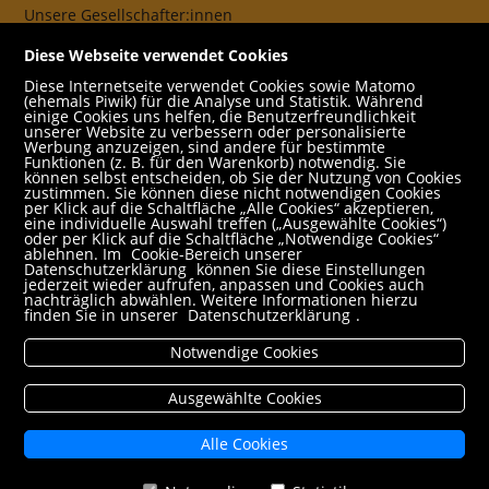
Unsere Gesellschafter:innen
AGB
Diese Webseite verwendet Cookies
Impressum
Diese Internetseite verwendet Cookies sowie Matomo
(ehemals Piwik) für die Analyse und Statistik. Während
Datenschutz- und Cookieerklärung
einige Cookies uns helfen, die Benutzerfreundlichkeit
unserer Website zu verbessern oder personalisierte
Werbung anzuzeigen, sind andere für bestimmte
Freund:innen
Funktionen (z. B. für den Warenkorb) notwendig. Sie
können selbst entscheiden, ob Sie der Nutzung von Cookies
Service
zustimmen. Sie können diese nicht notwendigen Cookies
per Klick auf die Schaltfläche „Alle Cookies“ akzeptieren,
Jobs
eine individuelle Auswahl treffen („Ausgewählte Cookies“)
oder per Klick auf die Schaltfläche „Notwendige Cookies“
ablehnen. Im
Cookie-Bereich unserer
Newsletter abonnieren
Datenschutzerklärung
können Sie diese Einstellungen
jederzeit wieder aufrufen, anpassen und Cookies auch
Schulbuchservice
nachträglich abwählen. Weitere Informationen hierzu
finden Sie in unserer
Datenschutzerklärung
.
Rund um den Einkauf
Notwendige Cookies
Versandbedingungen
Filialabholung
Ausgewählte Cookies
Erweiterte Suche
Alle Cookies
Mein Konto