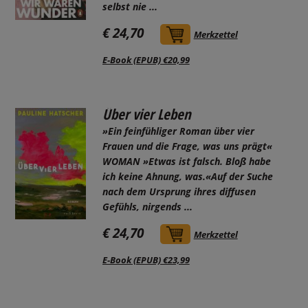
selbst nie ...
€ 24,70
In den Warenkorb
Merkzettel
E-Book (EPUB) €20,99
Über vier Leben
»Ein feinfühliger Roman über vier
Frauen und die Frage, was uns prägt«
WOMAN »Etwas ist falsch. Bloß habe
ich keine Ahnung, was.«Auf der Suche
nach dem Ursprung ihres diffusen
Gefühls, nirgends ...
€ 24,70
In den Warenkorb
Merkzettel
E-Book (EPUB) €23,99