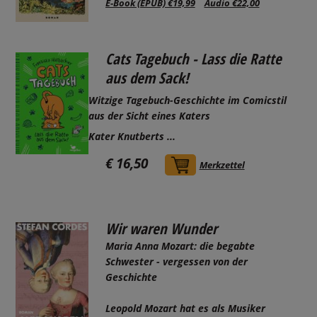
E-Book (EPUB) €19,99
Audio €22,00
Cats Tagebuch - Lass die Ratte
aus dem Sack!
Witzige Tagebuch-Geschichte im Comicstil
aus der Sicht eines Katers
Kater Knutberts ...
€ 16,50
In den Warenkorb
Merkzettel
Wir waren Wunder
Maria Anna Mozart: die begabte
Schwester - vergessen von der
Geschichte
Leopold Mozart hat es als Musiker