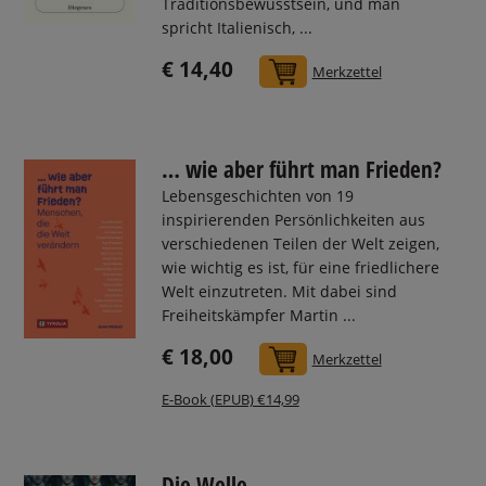
Traditionsbewusstsein, und man
spricht Italienisch, ...
€ 14,40
In den Warenkorb
Merkzettel
… wie aber führt man Frieden?
Lebensgeschichten von 19
inspirierenden Persönlichkeiten aus
verschiedenen Teilen der Welt zeigen,
wie wichtig es ist, für eine friedlichere
Welt einzutreten. Mit dabei sind
Freiheitskämpfer Martin ...
€ 18,00
In den Warenkorb
Merkzettel
E-Book (EPUB) €14,99
Die Welle