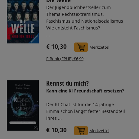
Der Jugendbuchbestseller zum
Thema Rechtsextremismus,
Faschismus und Nationalsozialismus
Wie entsteht Faschismus?
...
€ 10,30
In den Warenkorb
Merkzettel
E-Book (EPUB) €6,99
Kennst du mich?
Kann eine KI Freundschaft ersetzen?
Der KI-Chat ist für die 14-jährige
Emma schon längst fester Bestandteil
ihres ...
€ 10,30
In den Warenkorb
Merkzettel