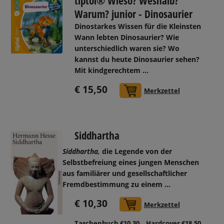
tiptoi® Wieso? Weshalb?
Warum? junior - Dinosaurier
Dinostarkes Wissen für die Kleinsten
Wann lebten Dinosaurier? Wie
unterschiedlich waren sie? Wo
kannst du heute Dinosaurier sehen?
Mit kindgerechtem ...
€ 15,50
In den Warenkorb
Merkzettel
Siddhartha
Siddhartha,
die Legende von der
Selbstbefreiung eines jungen Menschen
aus familiärer und gesellschaftlicher
Fremdbestimmung zu einem ...
€ 10,30
In den Warenkorb
Merkzettel
Taschenbuch €10,30
Hardcover €18,50