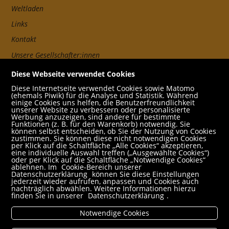
Weltladen
Links
Kontakt
Unsere Gesellschafter:innen
AGB
Diese Webseite verwendet Cookies
Impressum
Diese Internetseite verwendet Cookies sowie Matomo
(ehemals Piwik) für die Analyse und Statistik. Während
Datenschutz- und Cookieerklärung
einige Cookies uns helfen, die Benutzerfreundlichkeit
unserer Website zu verbessern oder personalisierte
Werbung anzuzeigen, sind andere für bestimmte
Freund:innen
Funktionen (z. B. für den Warenkorb) notwendig. Sie
können selbst entscheiden, ob Sie der Nutzung von Cookies
Service
zustimmen. Sie können diese nicht notwendigen Cookies
per Klick auf die Schaltfläche „Alle Cookies“ akzeptieren,
Jobs
eine individuelle Auswahl treffen („Ausgewählte Cookies“)
oder per Klick auf die Schaltfläche „Notwendige Cookies“
ablehnen. Im
Cookie-Bereich unserer
Newsletter abonnieren
Datenschutzerklärung
können Sie diese Einstellungen
jederzeit wieder aufrufen, anpassen und Cookies auch
Schulbuchservice
nachträglich abwählen. Weitere Informationen hierzu
finden Sie in unserer
Datenschutzerklärung
.
Rund um den Einkauf
Notwendige Cookies
Versandbedingungen