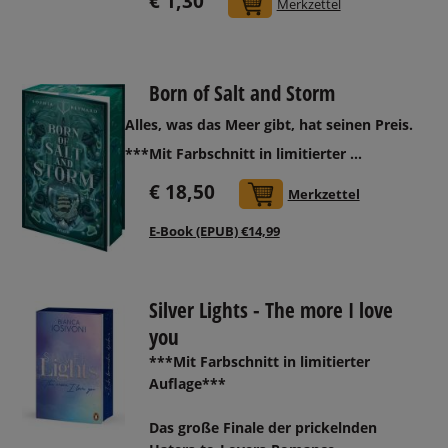
€ 1,30
In den Warenkorb
Merkzettel
Born of Salt and Storm
Alles, was das Meer gibt, hat seinen Preis.
***Mit Farbschnitt in limitierter ...
€ 18,50
In den Warenkorb
Merkzettel
E-Book (EPUB) €14,99
Silver Lights - The more I love
you
***Mit Farbschnitt in limitierter
Auflage***
Das große Finale der prickelnden