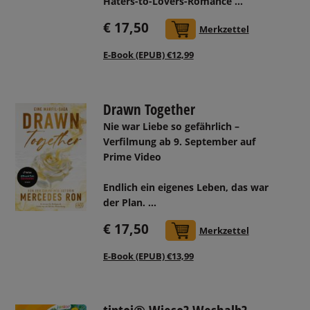
Haters-to-Lovers-Romance ...
€ 17,50
In den Warenkorb
Merkzettel
E-Book (EPUB) €12,99
Drawn Together
Nie war Liebe so gefährlich –
Verfilmung ab 9. September auf
Prime Video
Endlich ein eigenes Leben, das war
der Plan. ...
€ 17,50
In den Warenkorb
Merkzettel
E-Book (EPUB) €13,99