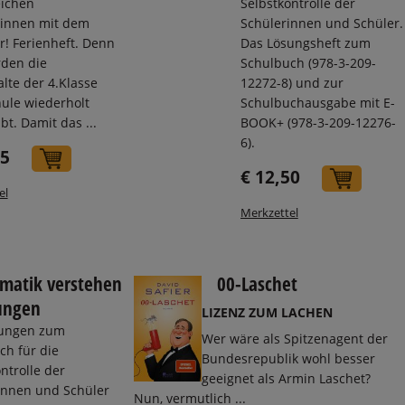
eichen
Selbstkontrolle der
:innen mit dem
Schülerinnen und Schüler.
ar! Ferienheft. Denn
Das Lösungsheft zum
rden die
Schulbuch (978-3-209-
lte der 4.Klasse
12272-8) und zur
hule wiederholt
Schulbuchausgabe mit E-
t. Damit das ...
BOOK+ (978-3-209-12276-
6).
95
In den Warenkorb
€ 12,50
In de
el
Merkzettel
matik verstehen
00-Laschet
ungen
LIZENZ ZUM LACHEN
sungen zum
Wer wäre als Spitzenagent der
ch für die
Bundesrepublik wohl besser
ntrolle der
geeignet als Armin Laschet?
innen und Schüler
Nun, vermutlich ...