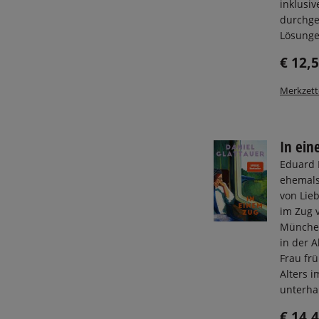
inklusiv
durchge
Lösunge
€ 12,
Merkzett
In ein
Eduard 
ehemals
von Lie
im Zug 
München
in der A
Frau fr
Alters i
unterhal
€ 14,