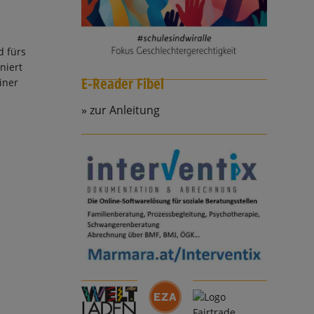
d fürs
niert
E-Reader Fibel
iner
zur Anleitung
,