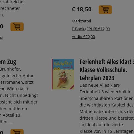
e zahlreicher
rechneter
€ 18,50
In den W
n.
Merkzettel
50
In den Warenkorb
E-Book (EPUB) €12,99
Audio €20,00
el
em Zug
Ferienheft Alles klar! 
Klasse Volksschule.
Brünhofer,
 gefeierter Autor
Lehrplan 2023
besromanen, sitzt
Das neue Alles klar!-
von Wien nach
Ferienheft 3 wiederholt in
. Nicht unbedingt
überschaubaren Portionen
bsicht, sich mit der
die wichtigsten Kapitel des
ühen mittleren
Mathematikunterrichts der
m Abteil zu
dritten Klasse und bereitet
ten. ...
so ideal auf die vierte
Klasse vor. In 15 Lerntagen
40
In den Warenkorb