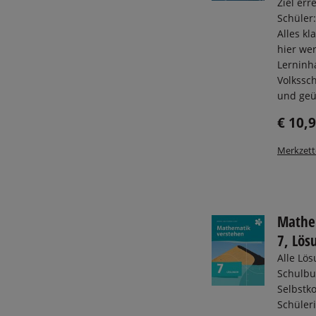
Ziel err
Schüler
Alles kl
hier we
Lerninha
Volkssc
und geüb
€ 10,
Merkzett
Mathe
7, Lös
Alle Lö
Schulbu
Selbstko
Schüler