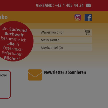
VERSAND: +43 1 405 44 34
abo
Bei
Südwind
Warenkorb (
0
)
Buchwelt
bekomme ich
Mein Konto
alle
in
Österreich
Merkzettel (
0
)
lieferbaren
Bücher!
Newsletter abonnieren
Suche