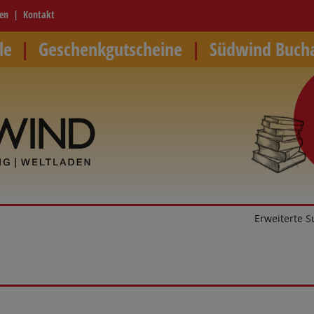
ren
Kontakt
le
Geschenkgutscheine
Südwind Buch
Erweiterte 