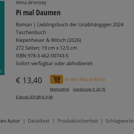
Alina Bronsky
Pi mal Daumen
Roman | Lieblingsbuch der Unabhängigen 2024
Taschenbuch
Kiepenheuer & Witsch (2026)
272 Seiten; 19 cm x 12.5 cm
ISBN 978-3-462-00743-5
Sofort verfügbar oder abholbereit
€ 13,40
In den Warenkorb
Merkzettel
Hardcover € 24,70
E-Book (EPUB) € 9,99
den Autor
Detailtext
Produktsicherheit
Schlagworte